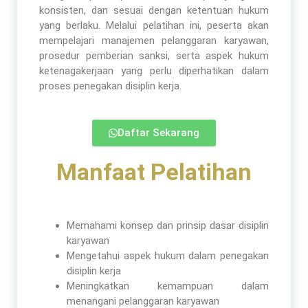
konsisten, dan sesuai dengan ketentuan hukum
yang berlaku. Melalui pelatihan ini, peserta akan
mempelajari manajemen pelanggaran karyawan,
prosedur pemberian sanksi, serta aspek hukum
ketenagakerjaan yang perlu diperhatikan dalam
proses penegakan disiplin kerja.
Daftar Sekarang
Manfaat Pelatihan​
Memahami konsep dan prinsip dasar disiplin
karyawan
Mengetahui aspek hukum dalam penegakan
disiplin kerja
Meningkatkan kemampuan dalam
menangani pelanggaran karyawan