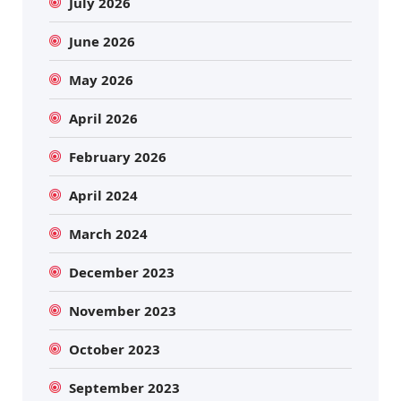
July 2026
June 2026
May 2026
April 2026
February 2026
April 2024
March 2024
December 2023
November 2023
October 2023
September 2023