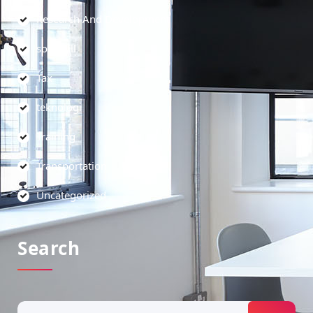
Research And Development
soft skill
Tax
teknologi
Training
Transportation
Uncategorized
Search