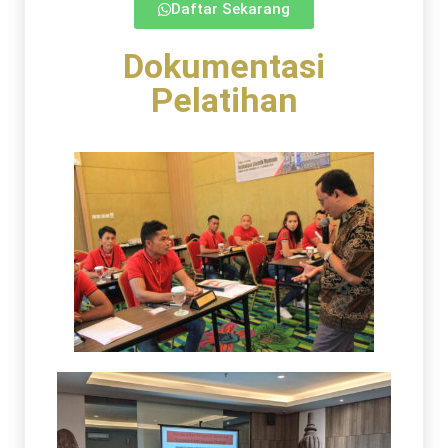
Daftar Sekarang
Dokumentasi
Pelatihan