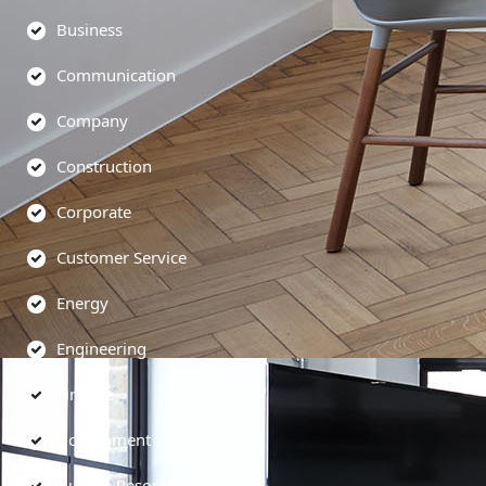
Business
Communication
Company
Construction
Corporate
Customer Service
Energy
Engineering
Finance
Government
Human Resources