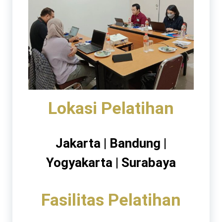
Lokasi Pelatihan
Jakarta | Bandung |
Yogyakarta | Surabaya
Fasilitas Pelatihan