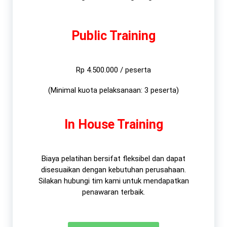
Public Training
Rp 4.500.000 / peserta
(Minimal kuota pelaksanaan: 3 peserta)
In House Training
Biaya pelatihan bersifat fleksibel dan dapat
disesuaikan dengan kebutuhan perusahaan.
Silakan hubungi tim kami untuk mendapatkan
penawaran terbaik.​