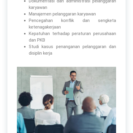
Dokumentasi dan administrasi pelanggaran
karyawan
Manajemen pelanggaran karyawan
Pencegahan konflik dan sengketa
ketenagakerjaan
Kepatuhan terhadap peraturan perusahaan
dan PKB
Studi kasus penanganan pelanggaran dan
disiplin kerja