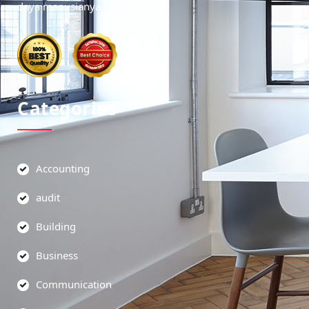
daya manusianya.
Categories
Accounting
audit
Building
Business
Communication