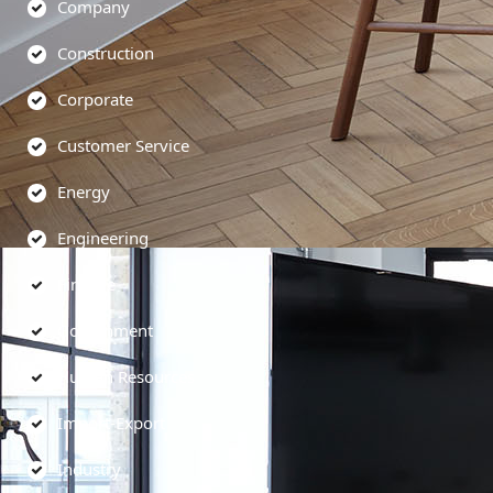
Company
Construction
Corporate
Customer Service
Energy
Engineering
Finance
Government
Human Resources
Import-Export
Industry