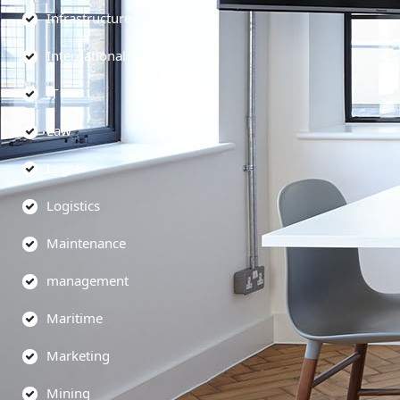
Infrastructure
International
IT
Law
Legal
Logistics
Maintenance
management
Maritime
Marketing
Mining