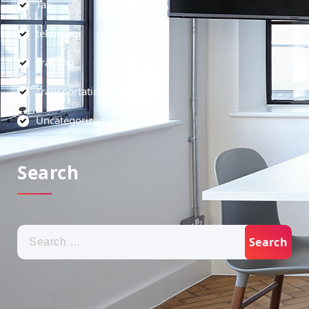
Tax
teknologi
Training
Transportation
Uncategorized
Search
Search
for: