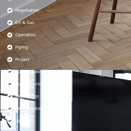
Negotiation
Oil & Gas
Operation
Piping
Project
Public Relations
Public Training
Regulations
Research And Development
soft skill