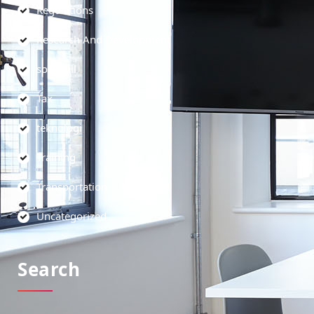
Regulations
Research And Development
soft skill
Tax
teknologi
Training
Transportation
Uncategorized
Search