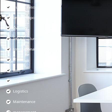
Human Resources
Import-Export
Industry
Infrastructure
International
IT
Law
Legal
Logistics
Maintenance