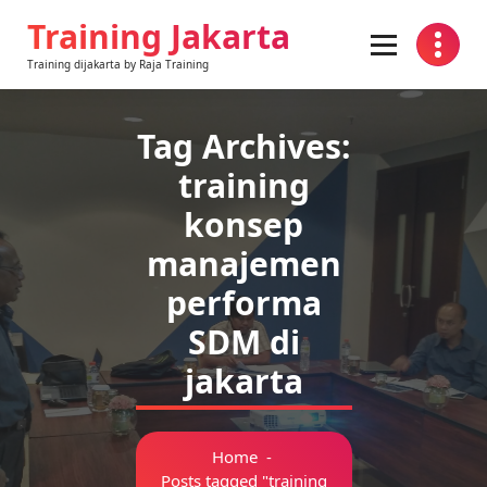
Skip
Training Jakarta
to
content
Training dijakarta by Raja Training
Tag Archives:
training
konsep
manajemen
performa
SDM di
jakarta
Home
-
Posts tagged "training