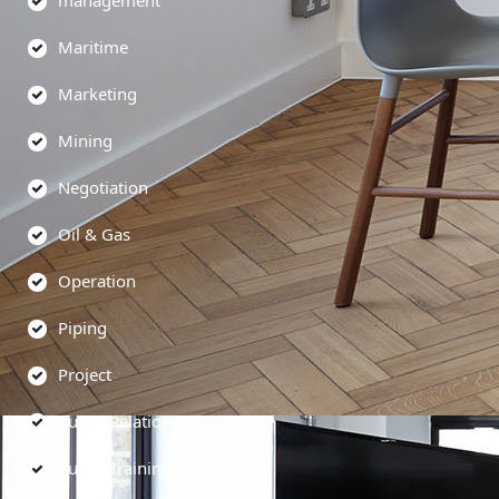
management
Maritime
Marketing
Mining
Negotiation
Oil & Gas
Operation
Piping
Project
Public Relations
Public Training