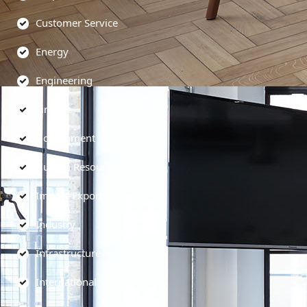
Customer Service
Energy
Engineering
Finance
Government
Human Resources
Import-Export
Industry
Infrastructure
International