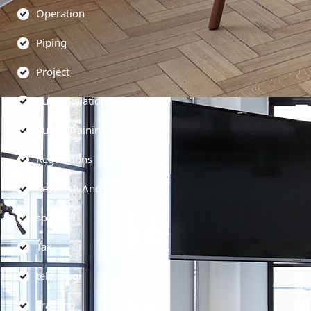
Operation
Piping
Project
Public Relations
Public Training
Regulations
Research And Development
soft skill
Tax
teknologi
Training