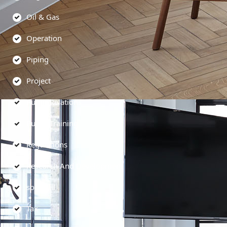
Oil & Gas
Operation
Piping
Project
Public Relations
Public Training
Regulations
Research And Development
soft skill
Tax