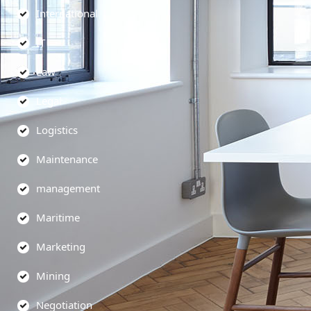
International
IT
Law
Legal
Logistics
Maintenance
management
Maritime
Marketing
Mining
Negotiation