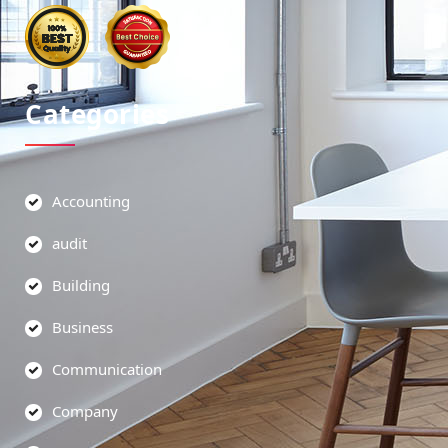
Categories
Accounting
audit
Building
Business
Communication
Company