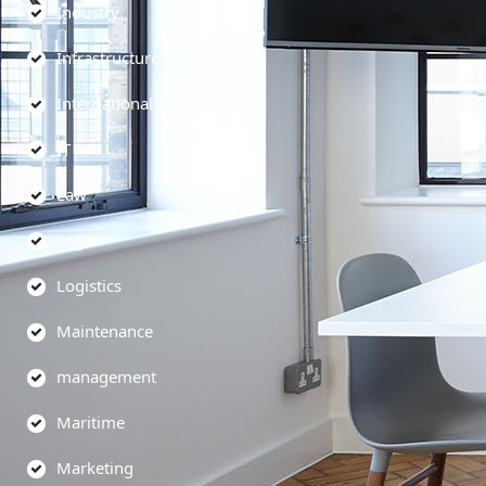
Industry
Infrastructure
International
IT
Law
Legal
Logistics
Maintenance
management
Maritime
Marketing