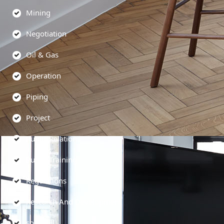
Mining
Negotiation
Oil & Gas
Operation
Piping
Project
Public Relations
Public Training
Regulations
Research And Development
soft skill