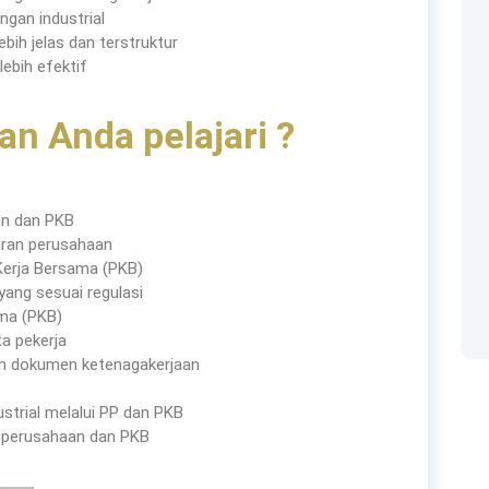
gan industrial
bih jelas dan terstruktur
ebih efektif
an Anda pelajari ?
an dan PKB
Categories
uran perusahaan
 Kerja Bersama (PKB)
ang sesuai regulasi
ama (PKB)
Accounting
 solusi bagi perusahaan
a pekerja
ya manusianya.
n dokumen ketenagakerjaan
audit
strial melalui PP dan PKB
Building
 perusahaan dan PKB
Business