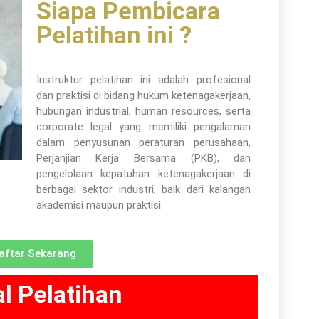
Siapa Pembicara
Communication
Pelatihan ini ?
Company
Construction
Instruktur pelatihan ini adalah profesional
dan praktisi di bidang hukum ketenagakerjaan,
Corporate
hubungan industrial, human resources, serta
corporate legal yang memiliki pengalaman
Customer Service
dalam penyusunan peraturan perusahaan,
Perjanjian Kerja Bersama (PKB), dan
Energy
pengelolaan kepatuhan ketenagakerjaan di
berbagai sektor industri, baik dari kalangan
Engineering
akademisi maupun praktisi.
Finance
Government
aftar Sekarang
Human Resources
l Pelatihan
Import-Export