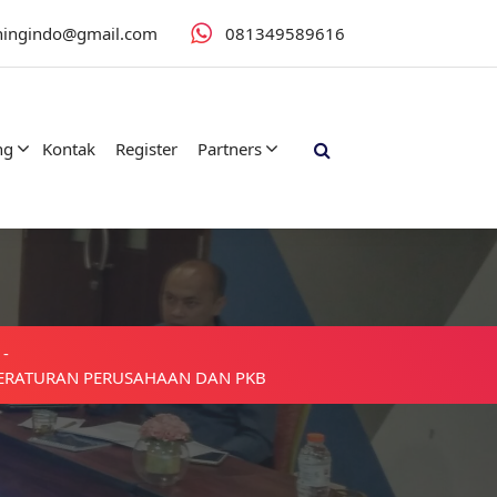
iningindo@gmail.com
081349589616
ng
Kontak
Register
Partners
-
ERATURAN PERUSAHAAN DAN PKB