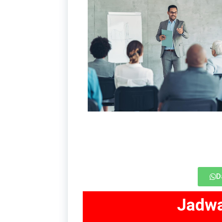
D
Jadwa