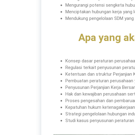
Mengurangi potensi sengketa hubun
Menciptakan hubungan kerja yang le
Mendukung pengelolaan SDM yang l
Apa yang ak
Konsep dasar peraturan perusaha
Tentang Kami
Regulasi terkait penyusunan perat
Ketentuan dan struktur Perjanjian
Pembuatan peraturan perusahaan y
Penyusunan Perjanjian Kerja Bers
Didirikan dengan tujuan menjadi bagian dari
Hak dan kewajiban perusahaan sert
dalam meningkatkan kompetensi sumber da
Proses pengesahan dan pembarua
Kepatuhan hukum ketenagakerjaan
Strategi pengelolaan hubungan indu
Studi kasus penyusunan peraturan