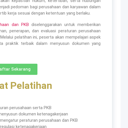
takan kepastian hukum, ketertiban, serta hubungan
menjadi pedoman bagi perusahaan dan karyawan dalam
rtib kerja sesuai dengan ketentuan yang berlaku.
sahaan dan PKB
diselenggarakan untuk memberikan
n, penerapan, dan evaluasi peraturan perusahaan
Melalui pelatihan ini, peserta akan mempelajari aspek
ta praktik terbaik dalam menyusun dokumen yang
aftar Sekarang
t Pelatihan​
uran perusahaan serta PKB
enyusun dokumen ketenagakerjaan
mengatur peraturan perusahaan dan PKB
regulasi ketenagakerjaan