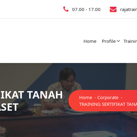
07.00 - 17.00
rajatra
Home
Profile
Traini
FIKAT TANAH
Home
-
Corporate
-
ASET
TRAINING SERTIFIKAT TAN