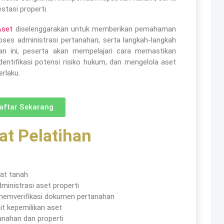
stasi properti.
Aset
diselenggarakan untuk memberikan pemahaman
proses administrasi pertanahan, serta langkah-langkah
tihan ini, peserta akan mempelajari cara memastikan
ntifikasi potensi risiko hukum, dan mengelola aset
rlaku.
aftar Sekarang
t Pelatihan​
kat tanah
ministrasi aset properti
emverifikasi dokumen pertanahan
it kepemilikan aset
anahan dan properti