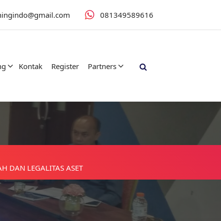
iningindo@gmail.com
081349589616
ng
Kontak
Register
Partners
AH DAN LEGALITAS ASET