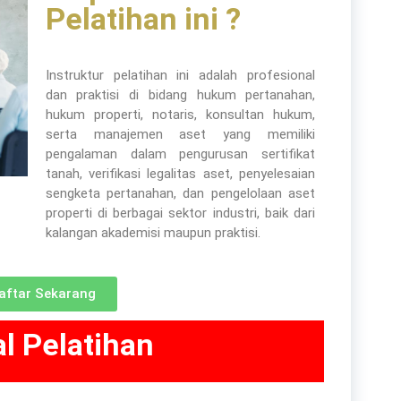
Pelatihan ini ?
Communication
Company
Instruktur pelatihan ini adalah profesional
Construction
dan praktisi di bidang hukum pertanahan,
hukum properti, notaris, konsultan hukum,
Corporate
serta manajemen aset yang memiliki
pengalaman dalam pengurusan sertifikat
Customer Service
tanah, verifikasi legalitas aset, penyelesaian
sengketa pertanahan, dan pengelolaan aset
Energy
properti di berbagai sektor industri, baik dari
kalangan akademisi maupun praktisi.
Engineering
Finance
aftar Sekarang
Government
l Pelatihan
Human Resources
Import-Export