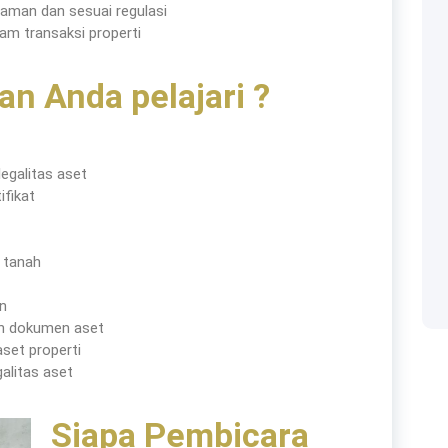
aman dan sesuai regulasi
am transaksi properti
an Anda pelajari ?
legalitas aset
ifikat
Categories
i tanah
Accounting
 solusi bagi perusahaan
an
n dokumen aset
ya manusianya.
audit
set properti
galitas aset
Building
Siapa Pembicara
Business