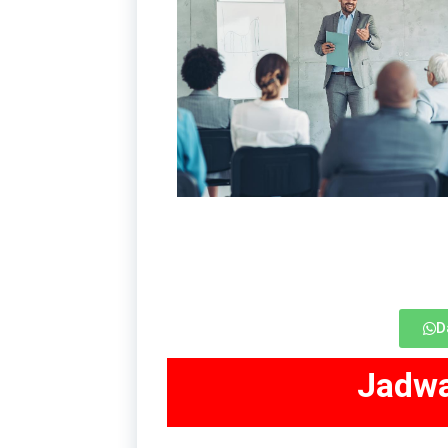
D
Jadwa