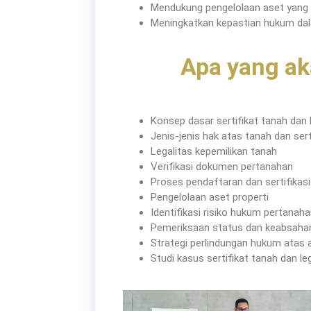
Mendukung pengelolaan aset yang 
Meningkatkan kepastian hukum dal
Apa yang ak
Konsep dasar sertifikat tanah dan 
Jenis-jenis hak atas tanah dan sert
Tentang Kami
Legalitas kepemilikan tanah
Verifikasi dokumen pertanahan
Proses pendaftaran dan sertifikas
Pengelolaan aset properti
Didirikan dengan tujuan menjadi bagian dari
Identifikasi risiko hukum pertanah
Pemeriksaan status dan keabsaha
dalam meningkatkan kompetensi sumber da
Strategi perlindungan hukum atas a
Studi kasus sertifikat tanah dan le