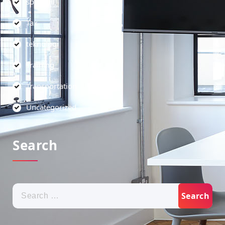
soft skill
Tax
teknologi
Training
Transportation
Uncategorized
Search