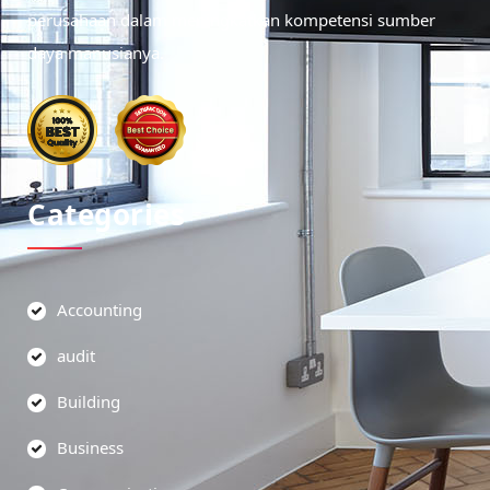
perusahaan dalam meningkatkan kompetensi sumber
daya manusianya.
Categories
Accounting
audit
Building
Business