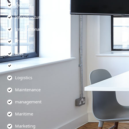
Industry
Infrastructure
International
IT
Law
Legal
Logistics
Maintenance
management
Maritime
Marketing