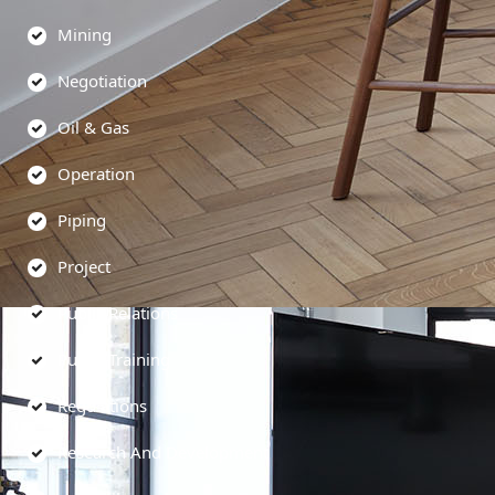
Mining
Negotiation
Oil & Gas
Operation
Piping
Project
Public Relations
Public Training
Regulations
Research And Development