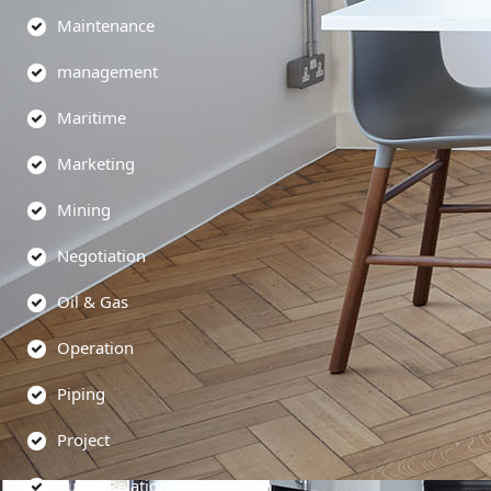
Maintenance
management
Maritime
Marketing
Mining
Negotiation
Oil & Gas
Operation
Piping
Project
Public Relations