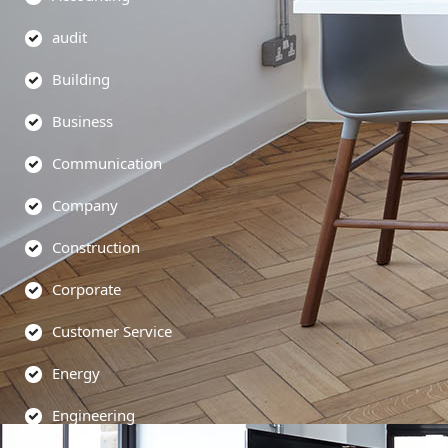
audit
Building
Business
Communication
Company
Construction
Corporate
Customer Service
Energy
Engineering