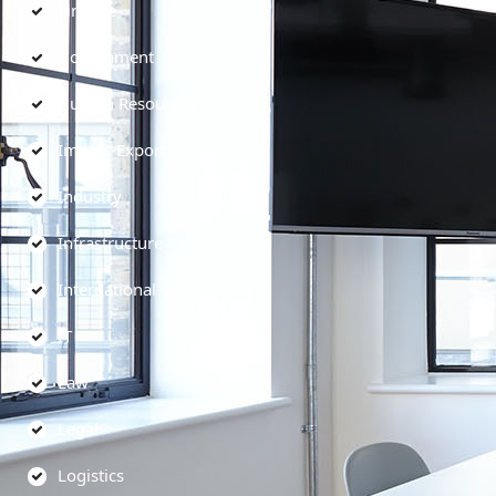
Finance
Government
Human Resources
Import-Export
Industry
Infrastructure
International
IT
Law
Legal
Logistics