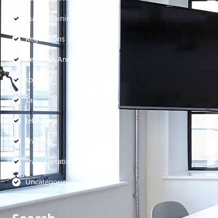
Public Training
Regulations
Research And Development
soft skill
Tax
teknologi
Training
Transportation
Uncategorized