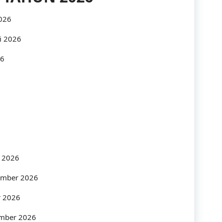
Industry
2026
Infrastructure
i 2026
26
International
IT
Law
Legal
Logistics
s 2026
Maintenance
tember 2026
management
r 2026
Maritime
ember 2026