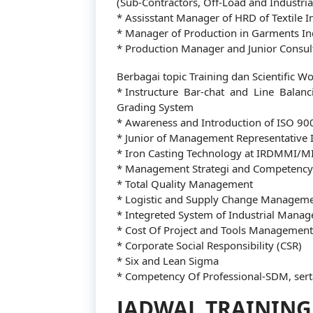
(Sub-Contractors, Off-Load and Industri
* Assisstant Manager of HRD of Textile I
* Manager of Production in Garments Ind
* Production Manager and Junior Consul
Berbagai topic Training dan Scientific Wor
* Instructure Bar-chat and Line Balanc
Grading System
* Awareness and Introduction of ISO 90
* Junior of Management Representative 
* Iron Casting Technology at IRDMMI/M
* Management Strategi and Competency
* Total Quality Management
* Logistic and Supply Change Managem
* Integreted System of Industrial Mana
* Cost Of Project and Tools Management
* Corporate Social Responsibility (CSR)
* Six and Lean Sigma
* Competency Of Professional-SDM, serta
JADWAL TRAINING