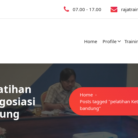
07.00 - 17.00
rajatra
Home
Profile
Traini
atihan
Home
-
gosiasi
Posts tagged "pelatihan Ke
bandung"
dung