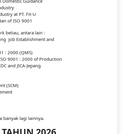
al Domestic Guidance
Communication
ndustry
ustry at PT. Fit-U
Company
tan of ISO 9001
Construction
k beliau, antara lain :
ing Job Establishment and
Corporate
01 : 2000 (QMS)
Customer Service
ISO 9001 : 2000 of Production
IDC and JICA-Jepang
Energy
Engineering
ent (SCM)
gement
Finance
Government
 banyak lagi lainnya.
Human Resources
 TAHUN 2026
Import-Export