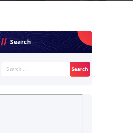
Search
Search
for: