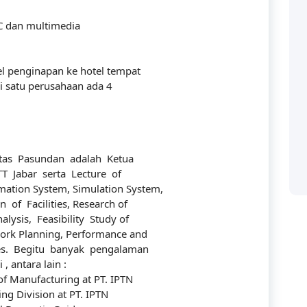
AC dan multimedia
el penginapan ke hotel tempat
i satu perusahaan ada 4
Categories
itas Pasundan adalah Ketua
T Jabar serta Lecture of
ation System, Simulation System,
of Facilities, Research of
Accounting
 solusi bagi perusahaan
ysis, Feasibility Study of
ya manusianya.
work Planning, Performance and
audit
es. Begitu banyak pengalaman
Building
, antara lain :
f Manufacturing at PT. IPTN
Business
ing Division at PT. IPTN