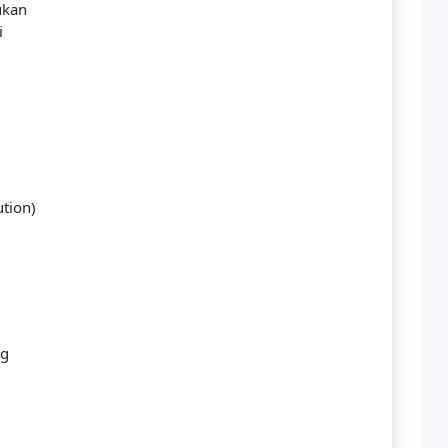
ukan
i
tion)
ng