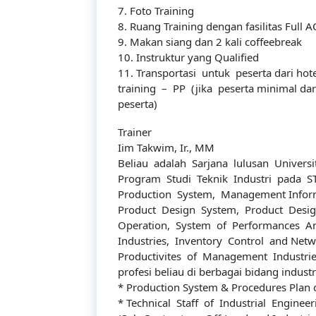
7. Foto Training
8. Ruang Training dengan fasilitas Full 
9. Makan siang dan 2 kali coffeebreak
10. Instruktur yang Qualified
11. Transportasi untuk peserta dari hot
training – PP (jika peserta minimal dar
peserta)
Trainer
Tentang Kami
Iim Takwim, Ir., MM
Beliau adalah Sarjana lulusan Univers
Program Studi Teknik Industri pada ST
Production System, Management Inform
Product Design System, Product Design 
Didirikan dengan tujuan menjadi bagian dari
Operation, System of Performances Anal
dalam meningkatkan kompetensi sumber da
Industries, Inventory Control and Net
Productivites of Management Industri
profesi beliau di berbagai bidang industri 
* Production System & Procedures Plan o
* Technical Staff of Industrial Engineer