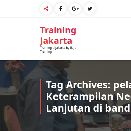
Skip
to
content
Training
Jakarta
Training dijakarta by Raja
Training
Tag Archives: pel
Keterampilan Ne
Lanjutan di ban