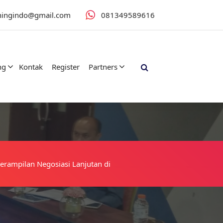
iningindo@gmail.com
081349589616
ng
Kontak
Register
Partners
terampilan Negosiasi Lanjutan di