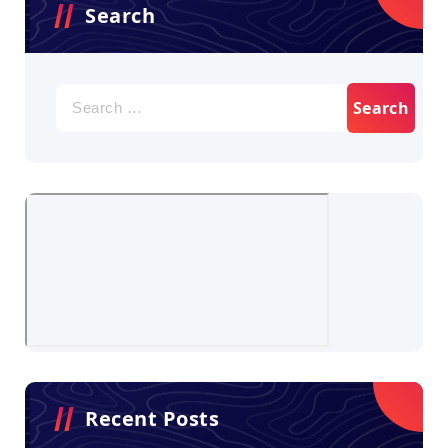
Search
Search
for:
Recent Posts