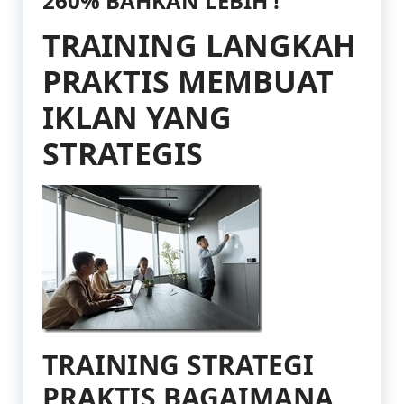
260% BAHKAN LEBIH !
TRAINING LANGKAH
PRAKTIS MEMBUAT
IKLAN YANG
STRATEGIS
TRAINING STRATEGI
PRAKTIS BAGAIMANA