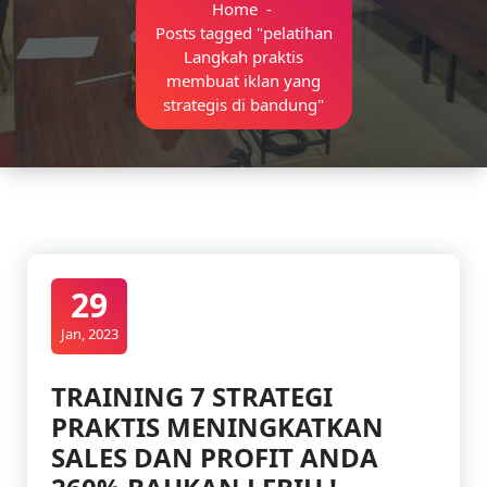
Home
-
Posts tagged "pelatihan
Langkah praktis
membuat iklan yang
strategis di bandung"
29
Jan, 2023
TRAINING 7 STRATEGI
PRAKTIS MENINGKATKAN
SALES DAN PROFIT ANDA