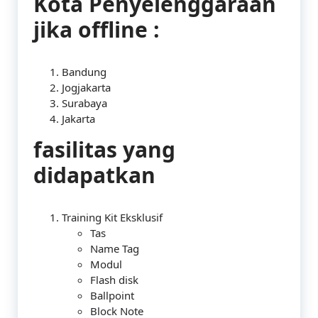
Kota Penyelenggaraan
jika offline :
Bandung
Jogjakarta
Surabaya
Jakarta
fasilitas yang
didapatkan
Training Kit Eksklusif
Tas
Name Tag
Modul
Flash disk
Ballpoint
Block Note