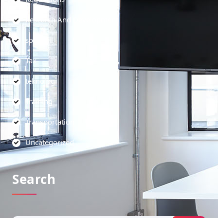
Research And Development
soft skill
Tax
teknologi
Training
Transportation
Uncategorized
Search