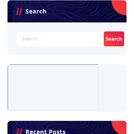
Search
Search
for:
Recent Posts