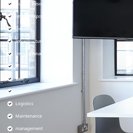
Human Resources
Import-Export
Industry
Infrastructure
International
IT
Law
Legal
Logistics
Maintenance
management