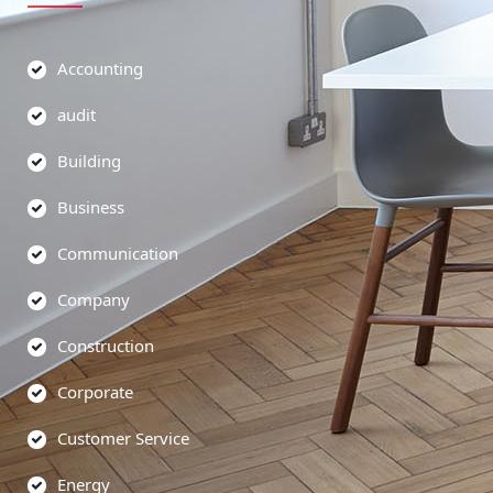
Accounting
audit
Building
Business
Communication
Company
Construction
Corporate
Customer Service
Energy