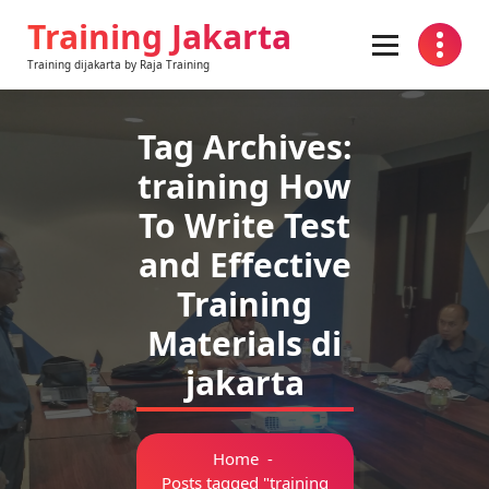
Skip
Training Jakarta
to
content
Training dijakarta by Raja Training
Tag Archives:
training How
To Write Test
and Effective
Training
Materials di
jakarta
Home
-
Posts tagged "training