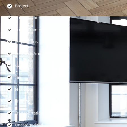
Project
Public Relations
Public Training
Regulations
Research And Development
soft skill
Tax
teknologi
Training
Transportation
Uncategorized