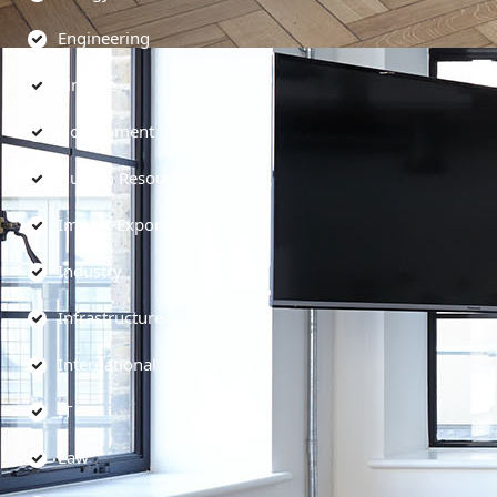
Engineering
Finance
Government
Human Resources
Import-Export
Industry
Infrastructure
International
IT
Law