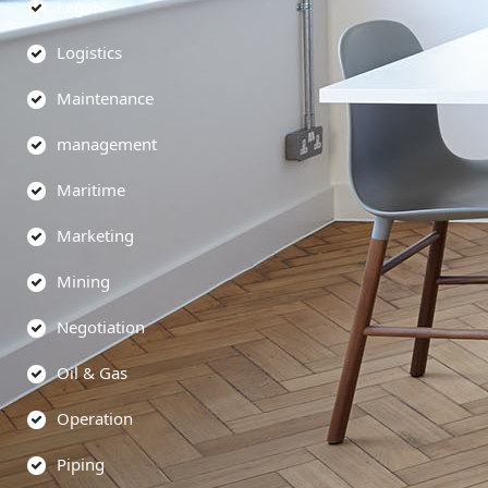
Legal
Logistics
Maintenance
management
Maritime
Marketing
Mining
Negotiation
Oil & Gas
Operation
Piping