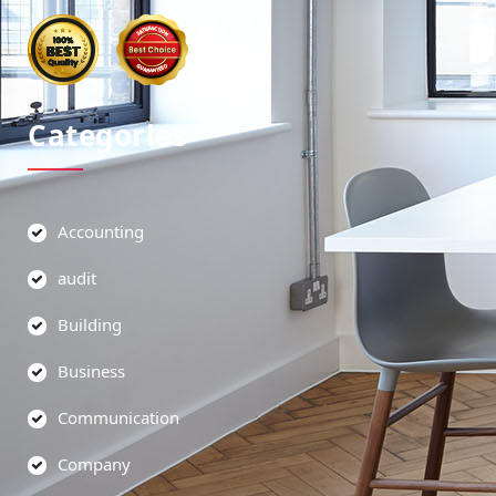
Categories
Accounting
audit
Building
Business
Communication
Company