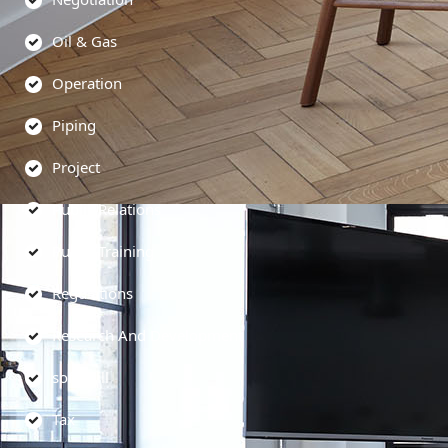
Oil & Gas
Operation
Piping
Project
Public Relations
Public Training
Regulations
Research And Development
soft skill
Tax