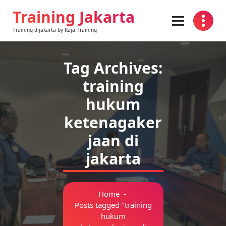
Skip
Training Jakarta
to
content
Training dijakarta by Raja Training
Tag Archives:
training
hukum
ketenagaker
jaan di
jakarta
Home
-
Posts tagged "training
hukum