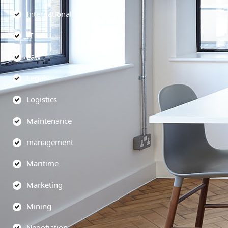
International
IT
Law
Legal
Logistics
Maintenance
management
Maritime
Marketing
Mining
Negotiation