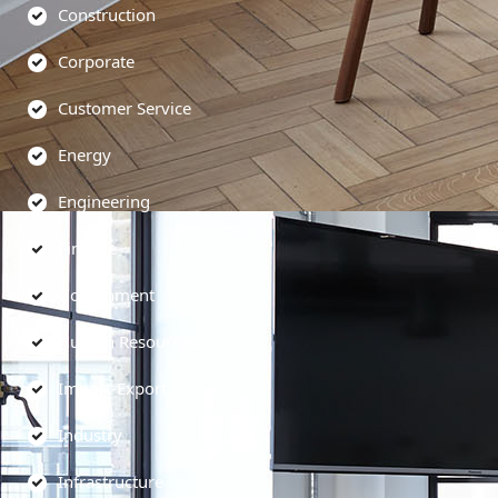
Construction
Corporate
Customer Service
Energy
Engineering
Finance
Government
Human Resources
Import-Export
Industry
Infrastructure