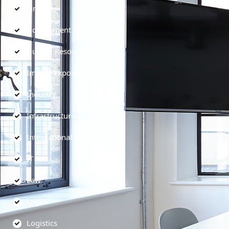
Finance
Government
Human Resources
Import-Export
Industry
Infrastructure
International
IT
Law
Legal
Logistics