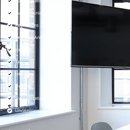
Public Relations
Public Training
Regulations
Research And Development
soft skill
Tax
teknologi
Training
Transportation
Uncategorized