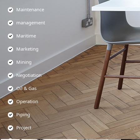
Maintenance
management
Maritime
Marketing
Mining
Negotiation
Oil & Gas
Operation
Piping
Project