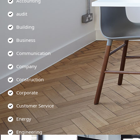
Accounting
audit
Building
Business
Communication
Company
Construction
Corporate
Customer Service
Energy
Engineering