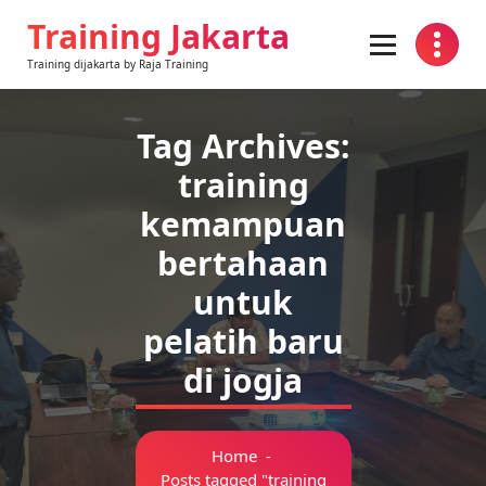
Skip
Training Jakarta
to
content
Training dijakarta by Raja Training
Tag Archives:
training
kemampuan
bertahaan
untuk
pelatih baru
di jogja
Home
-
Posts tagged "training