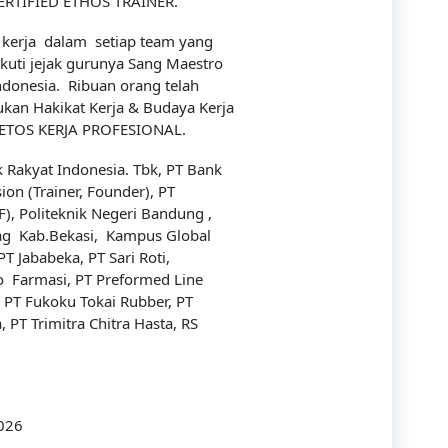
CERTIFIED ETHOS TRAINER.
Industry
kerja dalam setiap team yang
uti jejak gurunya Sang Maestro
Infrastructure
donesia. Ribuan orang telah
an Hakikat Kerja & Budaya Kerja
International
8 ETOS KERJA PROFESIONAL.
IT
 Rakyat Indonesia. Tbk, PT Bank
on (Trainer, Founder), PT
Law
F), Politeknik Negeri Bandung ,
ag Kab.Bekasi, Kampus Global
Legal
PT Jababeka, PT Sari Roti,
 Farmasi, PT Preformed Line
Logistics
 PT Fukoku Tokai Rubber, PT
 PT Trimitra Chitra Hasta, RS
Maintenance
management
Maritime
2026