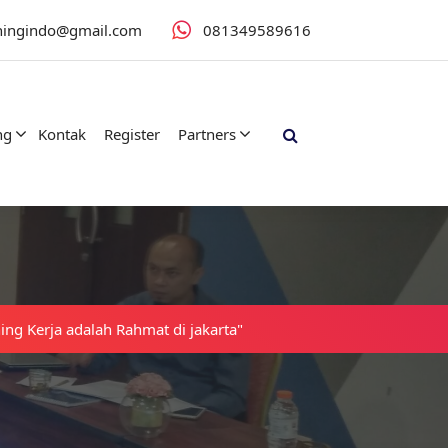
iningindo@gmail.com
081349589616
ng
Kontak
Register
Partners
ning Kerja adalah Rahmat di jakarta"