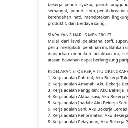
bekerja penuh syukur, penuh tanggung 
semangat, penuh cinta, penuh kreativit
kerendahan hati, menciptakan lingkun
produktif, dan berdaya saing.
SIAPA YANG HARUS MENGIKUTI
Mulai dari level pelaksana, staff, super
perlu mengikuti pelatihan ini. Bahkan u
dianjurkan mengikuti pelatihan ini, se
atasan bawahan dapat berlangsung parip
KEDELAPAN ETOS KERJA ITU DIUNGKAP
1. Kerja adalah Rahmat; Aku Bekerja Tu
2. Kerja adalah Amanah; Aku Bekerja B
3. Kerja adalah Panggilan; Aku Bekerja T
4. Kerja adalah Aktualisasi; Aku Bekerj
5. Kerja adalah Ibadah; Aku Bekerja Ser
6. Kerja adalah Seni; Aku Bekerja Cerdas
7. Kerja adalah Kehormatan; Aku Beker
8. Kerja adalah Pelayanan; Aku Bekerja