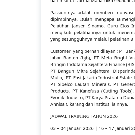
dan Institut Darma Mahardika sebagai 
Passion-nya adalah memberi motivasi 
dipimpinnya. Itulah mengapa Ia mengik
Pelatihan Jansen Sinamo, Guru Etos In
mengikuti pelatihannya untuk menemuk
yang sesungguhnya melalui pelatihan 
Customer yang pernah dilayani: PT Bank
Jabar Banten (bjb), PT Meta Bright Visi
Bringin Indotama Sejahtera Finance (BIS
PT Bangun Mitra Sejahtera, Disperind
Mulia, PT East Jakarta Industrial Estate, 
PT Sibelco Lautan Minerals, PT Genero
Products, PT Kanefusa (Cutting Tools),
Evonik Industri, PT Karya Pratama Dunia,
Annisa Cikarang dan institusi lainnya.
JADWAL TRAINING TAHUN 2026
03 – 04 Januari 2026 | 16 – 17 Januari 