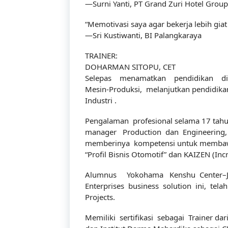
—Surni Yanti, PT Grand Zuri Hotel Group
“Memotivasi saya agar bekerja lebih gi
—Sri Kustiwanti, BI Palangkaraya
TRAINER:
DOHARMAN SITOPU, CET
Selepas menamatkan pendidikan di
Mesin-Produksi, melanjutkan pendidika
Industri .
Pengalaman profesional selama 17 tahun
manager Production dan Engineering, 
memberinya kompetensi untuk membawa
“Profil Bisnis Otomotif” dan KAIZEN (In
Alumnus Yokohama Kenshu Center–J
Enterprises business solution ini, tel
Projects.
Memiliki sertifikasi sebagai Trainer dar