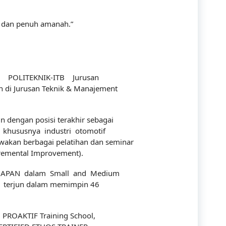
Communication
at dan penuh amanah.”
Company
Construction
Corporate
 POLITEKNIK-ITB Jurusan
n di Jurusan Teknik & Manajement
Customer Service
Energy
 dengan posisi terakhir sebagai
khususnya industri otomotif
Engineering
kan berbagai pelatihan dan seminar
cremental Improvement).
Finance
APAN dalam Small and Medium
Government
ah terjun dalam memimpin 46
Human Resources
i PROAKTIF Training School,
Import-Export