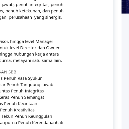
jawab, penuh integritas, penuh
as, penuh ketekunan, dan penuh
gan perusahaan yang sinergis,
visor, hingga level Manager
ntuk level Director dan Owner
hingga hubungan kerja antara
urna, melayani satu sama lain.
KAN SBB:
lus Penuh Rasa Syukur
enar Penuh Tanggung jawab
untas Penuh Integritas
a Keras Penuh Semangat
ius Penuh Kecintaan
 Penuh Kreativitas
ja Tekun Penuh Keunggulan
 Paripurna Penuh Kerendahanhati