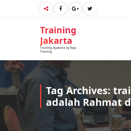
Skip
to
content
Training
Jakarta
Training dijakarta by Raja
Training
Tag Archives: tra
adalah Rahmat di