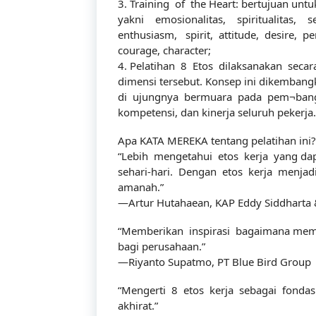
3. Training of the Heart: bertujuan un
yakni emosionalitas, spiritualitas, s
enthusiasm, spirit, attitude, desire, per
courage, character;
4. Pelatihan 8 Etos dilaksanakan seca
dimensi tersebut. Konsep ini dikembang
di ujungnya bermuara pada pem¬bangu
kompetensi, dan kinerja seluruh pekerja.
Apa KATA MEREKA tentang pelatihan ini
Tentang Kami
“Lebih mengetahui etos kerja yang dap
sehari-hari. Dengan etos kerja menjad
amanah.”
—Artur Hutahaean, KAP Eddy Siddharta
Didirikan dengan tujuan menjadi bagian dari
“Memberikan inspirasi bagaimana memb
dalam meningkatkan kompetensi sumber da
bagi perusahaan.”
—Riyanto Supatmo, PT Blue Bird Group
“Mengerti 8 etos kerja sebagai fonda
akhirat.”