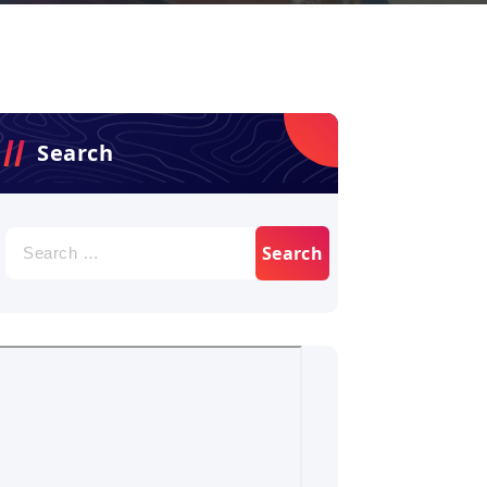
Search
Search
for: