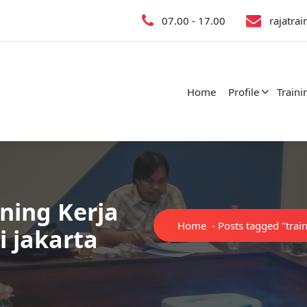
07.00 - 17.00
rajatra
Home
Profile
Traini
ining Kerja
Home
-
Posts tagged "trai
 jakarta