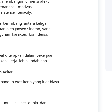
tuk membangun dimensi afektif
emangat, motivasi,
sistence, tenacity,
ra berimbang antara ketiga
kan oleh Jansen Sinamo, yang
nan karakter, konfidensi,
?…
Categories
at diterapkan dalam pekerjaan
ikan kerja lebih indah dan
 & Rekan
Accounting
 solusi bagi perusahaan
angun etos kerja yang luar biasa
ya manusianya.
audit
Building
si untuk sukses dunia dan
Business