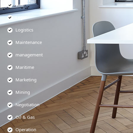
Law
Legal
Logistics
Maintenance
management
Maritime
Marketing
Mining
Negotiation
Oil & Gas
Operation