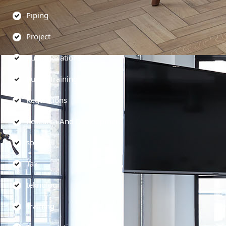
Piping
Project
Public Relations
Public Training
Regulations
Research And Development
soft skill
Tax
teknologi
Training