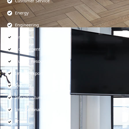
Customer Service
Energy
Engineering
Finance
Government
Human Resources
Import-Export
Industry
Infrastructure
International
IT