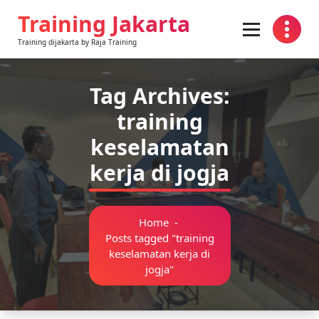
Skip
Training Jakarta
to
content
Training dijakarta by Raja Training
Tag Archives:
training
keselamatan
kerja di jogja
Home
-
Posts tagged "training
keselamatan kerja di
jogja"