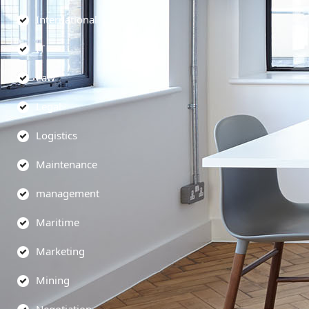
International
IT
Law
Legal
Logistics
Maintenance
management
Maritime
Marketing
Mining