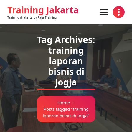
Skip
Training Jakarta
to
content
Training dijakarta by Raja Training
Tag Archives:
training
laporan
bisnis di
jogja
Home
-
Posts tagged "training
laporan bisnis di jogja"