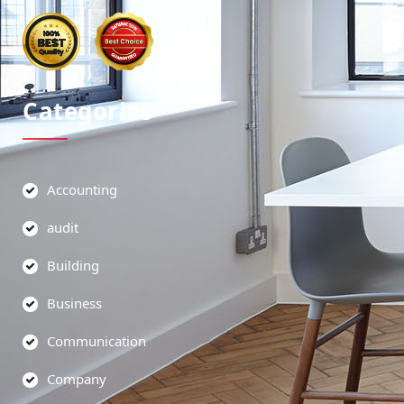
Categories
Accounting
audit
Building
Business
Communication
Company