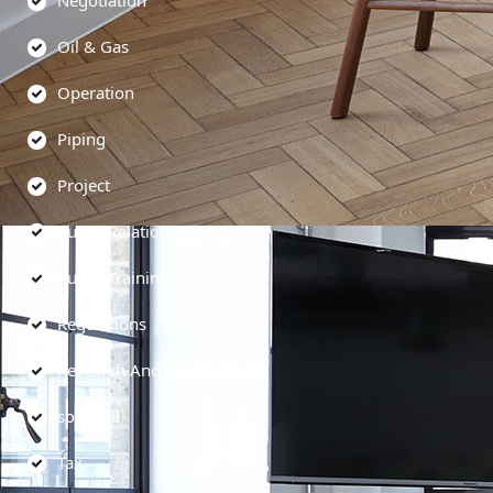
Negotiation
Oil & Gas
Operation
Piping
Project
Public Relations
Public Training
Regulations
Research And Development
soft skill
Tax