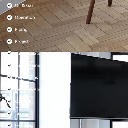
Oil & Gas
Operation
Piping
Project
Public Relations
Public Training
Regulations
Research And Development
soft skill
Tax
teknologi