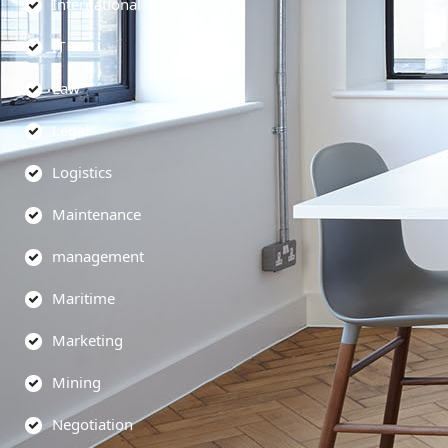
International
IT
Law
Legal
Logistics
Maintenance
management
Maritime
Marketing
Mining
Negotiation