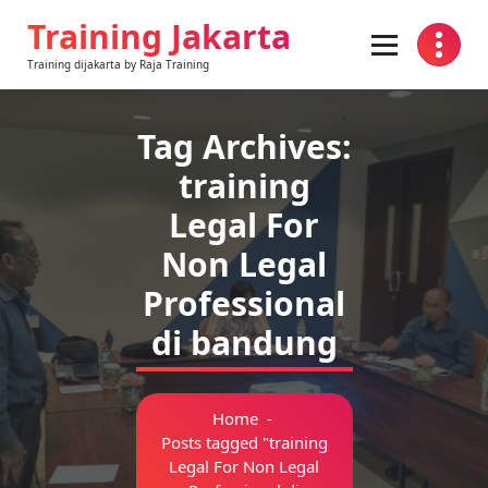
Skip
Training Jakarta
to
content
Training dijakarta by Raja Training
Tag Archives:
training
Legal For
Non Legal
Professional
di bandung
Home
-
Posts tagged "training
Legal For Non Legal