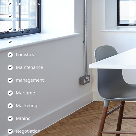
International
IT
Law
Legal
Logistics
Maintenance
management
Maritime
Marketing
Mining
Negotiation