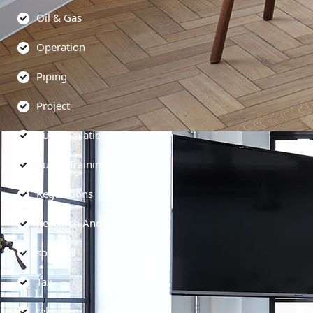
Oil & Gas
Operation
Piping
Project
Public Relations
Public Training
Regulations
Research And Development
soft skill
Tax
teknologi