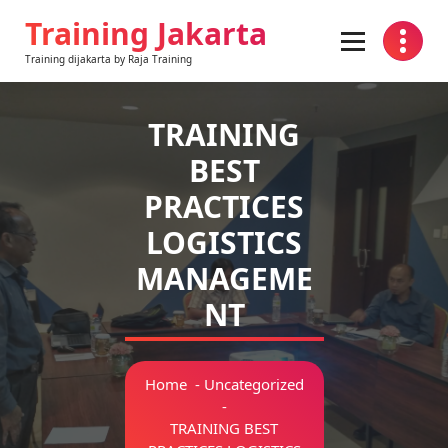
Skip
Training Jakarta
to
content
Training dijakarta by Raja Training
TRAINING
BEST
PRACTICES
LOGISTICS
MANAGEME
NT
Home
-
Uncategorized
-
TRAINING BEST