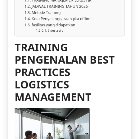
TRAINING MANAJEMEN LOGISTIK
JADWAL TRAINING TAHUN 2026
Metode Training
Kota Penyelenggaraan jika offline :
fasilitas yang didapatkan
Investasi :
TRAINING
PENGENALAN BEST
PRACTICES
LOGISTICS
MANAGEMENT