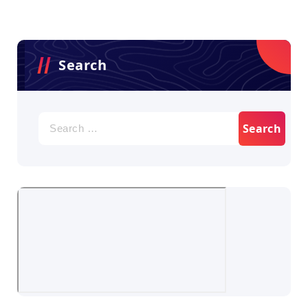
Search
Search
for: