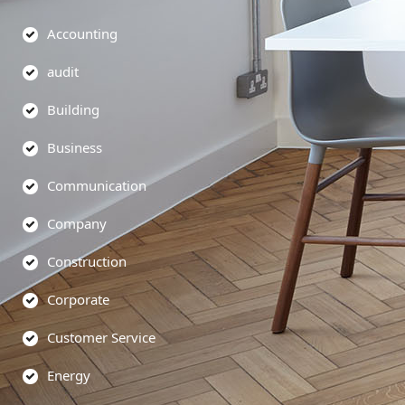
Accounting
audit
Building
Business
Communication
Company
Construction
Corporate
Customer Service
Energy