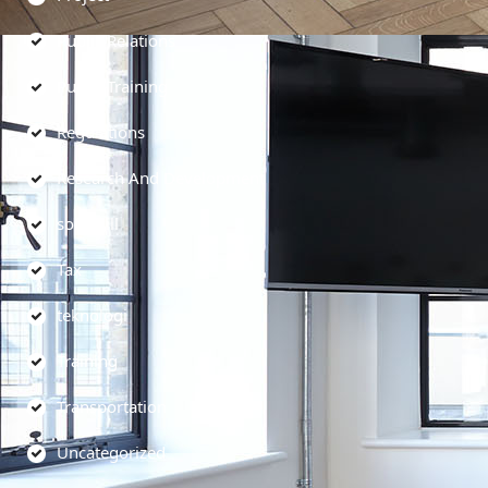
Public Relations
Public Training
Regulations
Research And Development
soft skill
Tax
teknologi
Training
Transportation
Uncategorized