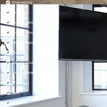
Engineering
Finance
Government
Human Resources
Import-Export
Industry
Infrastructure
International
IT
Law
Legal