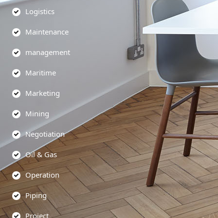
Logistics
Maintenance
management
Maritime
Marketing
Mining
Negotiation
Oil & Gas
Operation
Piping
Project