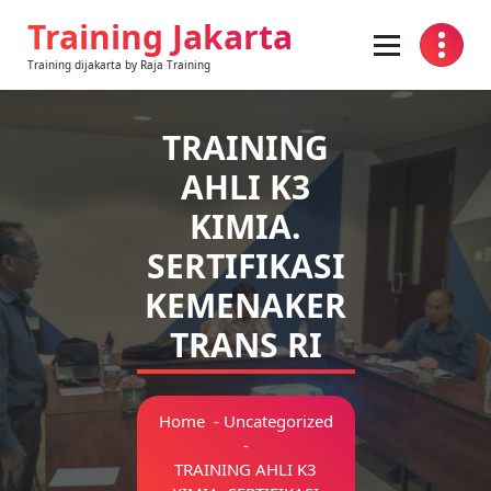
Skip
Training Jakarta
to
content
Training dijakarta by Raja Training
TRAINING
AHLI K3
KIMIA.
SERTIFIKASI
KEMENAKER
TRANS RI
Home
-
Uncategorized
-
TRAINING AHLI K3