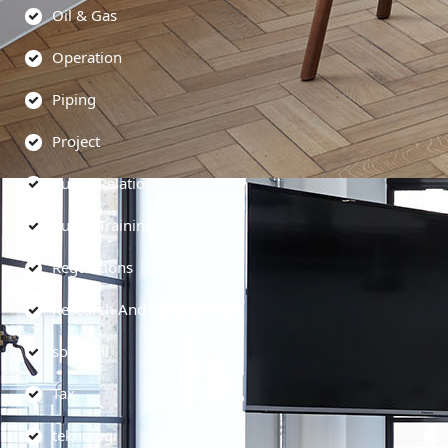
Oil & Gas
Operation
Piping
Project
Public Relations
Public Training
Regulations
Research And Development
soft skill
Tax
teknologi