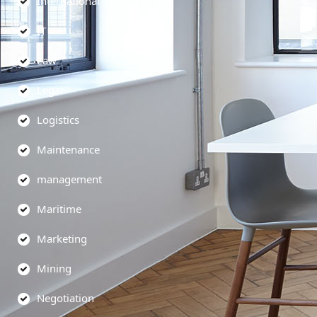
International
IT
Law
Legal
Logistics
Maintenance
management
Maritime
Marketing
Mining
Negotiation