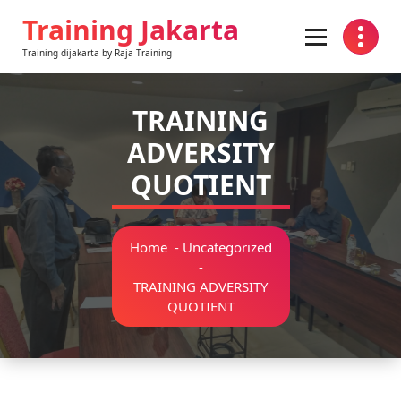
Skip
Training Jakarta
to
content
Training dijakarta by Raja Training
TRAINING
ADVERSITY
QUOTIENT
Home
-
Uncategorized
-
TRAINING ADVERSITY
QUOTIENT