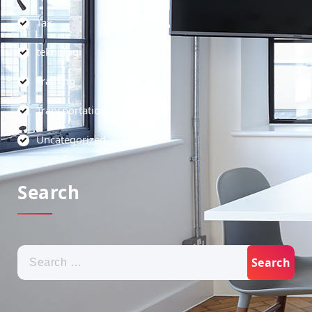
Tax
teknologi
Training
Transportation
Uncategorized
Search
Search
for: