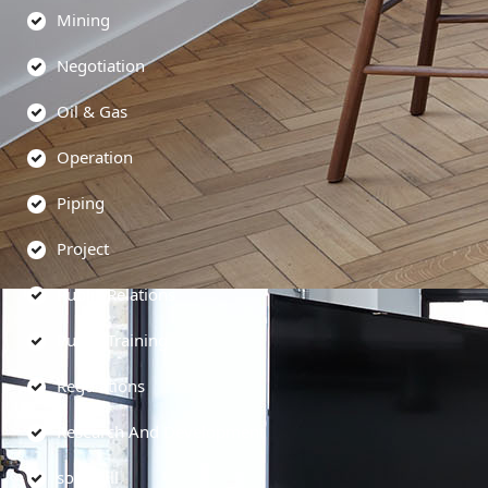
Mining
Negotiation
Oil & Gas
Operation
Piping
Project
Public Relations
Public Training
Regulations
Research And Development
soft skill