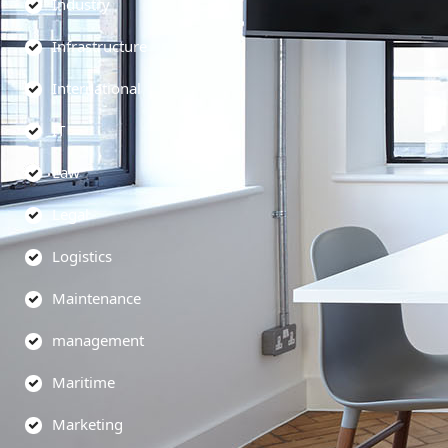
Industry
Infrastructure
International
IT
Law
Legal
Logistics
Maintenance
management
Maritime
Marketing