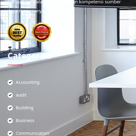
perusahaan dalam meningkatkan kompetensi sumber
daya manusianya.
Categories
Accounting
audit
Building
Business
Communication