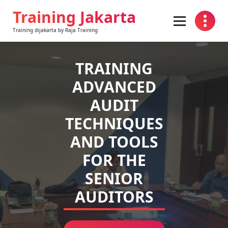
Skip
Training Jakarta
to
content
Training dijakarta by Raja Training
TRAINING
ADVANCED
AUDIT
TECHNIQUES
AND TOOLS
FOR THE
SENIOR
AUDITORS