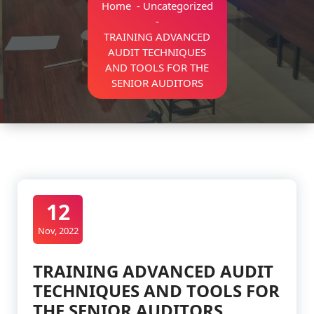
Home
-
Uncategorized
-
TRAINING ADVANCED
AUDIT TECHNIQUES
AND TOOLS FOR THE
SENIOR AUDITORS
12
Nov, 2022
TRAINING ADVANCED AUDIT
TECHNIQUES AND TOOLS FOR
THE SENIOR AUDITORS