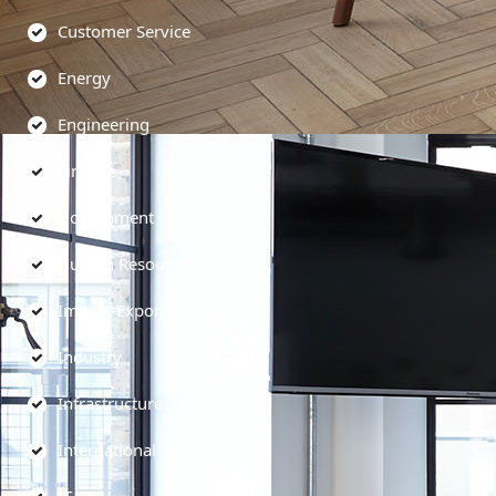
Customer Service
Energy
Engineering
Finance
Government
Human Resources
Import-Export
Industry
Infrastructure
International
IT