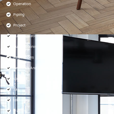
Operation
Piping
Project
Public Relations
Public Training
Regulations
Research And Development
soft skill
Tax
teknologi
Training