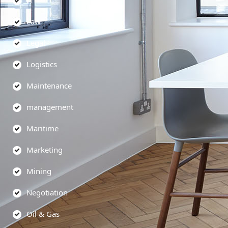
Law
Legal
Logistics
Maintenance
management
Maritime
Marketing
Mining
Negotiation
Oil & Gas