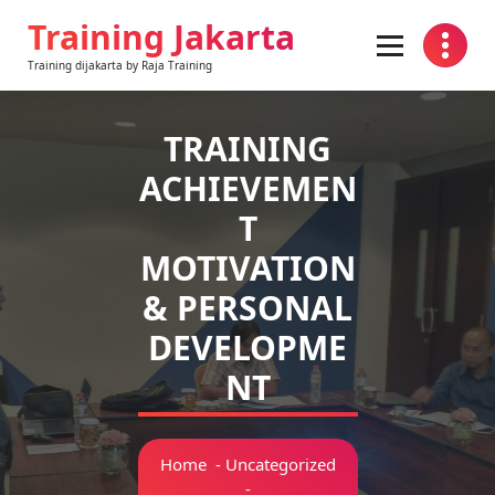
Skip
Training Jakarta
to
content
Training dijakarta by Raja Training
TRAINING
ACHIEVEMEN
T
MOTIVATION
& PERSONAL
DEVELOPME
NT
Home
-
Uncategorized
-