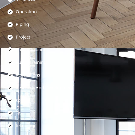
Operation
Piping
Project
Public Relations
Public Training
Regulations
Research And Development
soft skill
Tax
teknologi