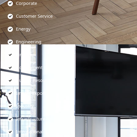
Corporate
Customer Service
Energy
Engineering
Finance
Government
Human Resources
Import-Export
Industry
Infrastructure
International