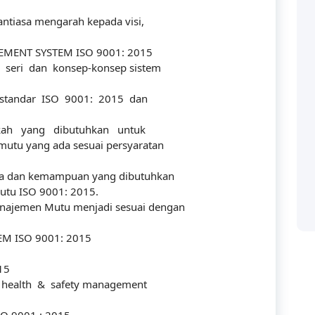
ntiasa mengarah kepada visi,
MENT SYSTEM ISO 9001: 2015
eri dan konsep-konsep sistem
 standar ISO 9001: 2015 dan
ah yang dibutuhkan untuk
Categories
u yang ada sesuai persyaratan
a dan kemampuan yang dibutuhkan
tu ISO 9001: 2015.
jemen Mutu menjadi sesuai dengan
Accounting
 solusi bagi perusahaan
ya manusianya.
M ISO 9001: 2015
audit
15
Building
 health & safety management
Business