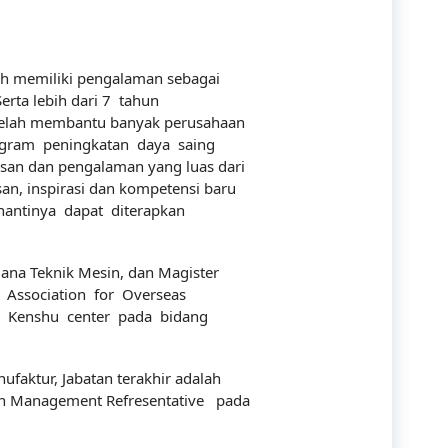
Industry
Infrastructure
ah memiliki pengalaman sebagai
erta lebih dari 7 tahun
International
elah membantu banyak perusahaan
ogram peningkatan daya saing
IT
an dan pengalaman yang luas dari
n, inspirasi dan kompetensi baru
Law
nantinya dapat diterapkan
Legal
ana Teknik Mesin, dan Magister
Logistics
 Association for Overseas
a Kenshu center pada bidang
Maintenance
management
faktur, Jabatan terakhir adalah
n Management Refresentative pada
Maritime