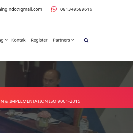
iningindo@gmail.com
081349589616
ng
Kontak
Register
Partners
N & IMPLEMENTATION ISO 9001-2015