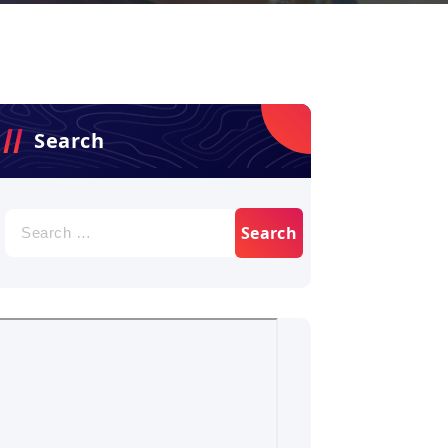
Search
Search
for: