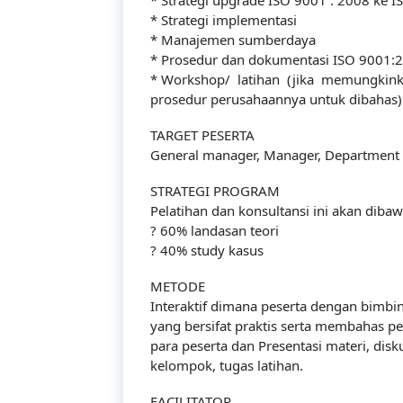
* Strategi upgrade ISO 9001 : 2008 ke I
* Strategi implementasi
* Manajemen sumberdaya
* Prosedur dan dokumentasi ISO 9001:
* Workshop/ latihan (jika memungkin
prosedur perusahaannya untuk dibahas)
TARGET PESERTA
General manager, Manager, Department H
STRATEGI PROGRAM
Pelatihan dan konsultansi ini akan dib
? 60% landasan teori
? 40% study kasus
METODE
Interaktif dimana peserta dengan bimbi
yang bersifat praktis serta membahas p
para peserta dan Presentasi materi, disku
kelompok, tugas latihan.
FACILITATOR