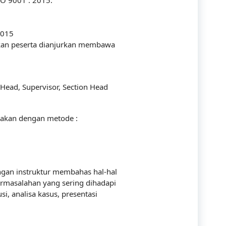
SO 9001 : 2015.
Communication
Company
2015
kan peserta dianjurkan membawa
Construction
Corporate
ead, Supervisor, Section Head
Customer Service
Energy
awakan dengan metode :
Engineering
Finance
ngan instruktur membahas hal-hal
Government
ermasalahan yang sering dihadapi
si, analisa kasus, presentasi
Human Resources
Import-Export