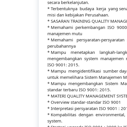
secara berkelanjutan.
* Terbentuknya budaya kerja yang sena
misi dan kebijakan Perusahaan.
* SASARAN TRAINING QUALITY MANAGE
* Memahami perkembangan ISO 9000 s
manajemen mutu
* Memahami persyaratan-persyaratan
perubahannya
* Mampu menetapkan langkah-langk
Tentang Kami
mengembangkan system manajemen mut
ISO 9001: 2015.
* Mampu mengidentifikasi sumber day
untuk memelihara Sistem Manajemen Mu
* Mampu mengembangkan Sistem Mana
Didirikan dengan tujuan menjadi bagian dari
standar terbaru ISO 9001: 2015.
dalam meningkatkan kompetensi sumber da
* MATERI QUALITY MANAGEMENT SYSTE
* Overview standar-standar ISO 9001
* Interpretasi persyaratan ISO 9001 : 20
* Kompabilitas dengan environmental,
system.