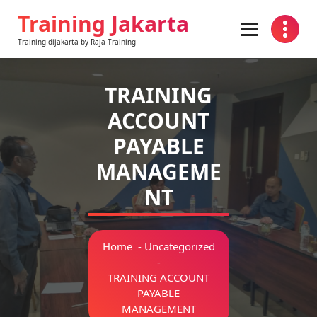
Skip
Training Jakarta
to
content
Training dijakarta by Raja Training
TRAINING
ACCOUNT
PAYABLE
MANAGEME
NT
Home
-
Uncategorized
-
TRAINING ACCOUNT
PAYABLE
MANAGEMENT