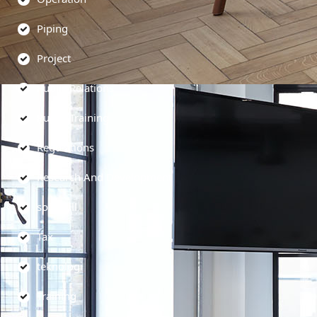
Piping
Project
Public Relations
Public Training
Regulations
Research And Development
soft skill
Tax
teknologi
Training