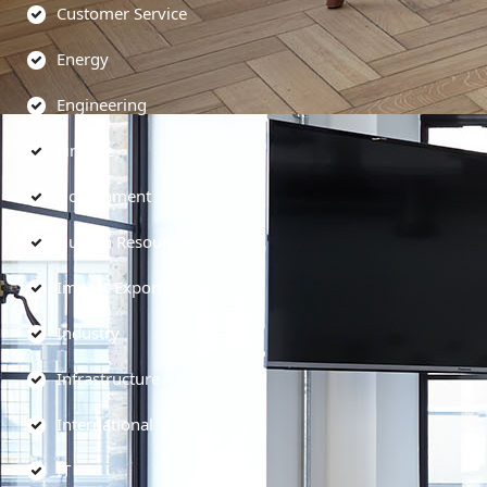
Customer Service
Energy
Engineering
Finance
Government
Human Resources
Import-Export
Industry
Infrastructure
International
IT