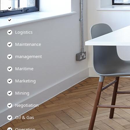
Law
Legal
Logistics
Maintenance
management
Maritime
Marketing
Mining
Negotiation
Oil & Gas
Operation