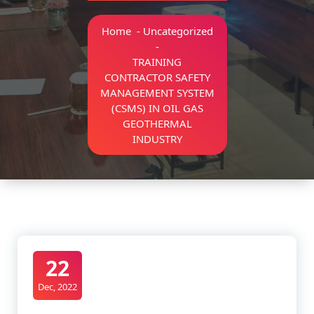
Home
-
Uncategorized
-
TRAINING
CONTRACTOR SAFETY
MANAGEMENT SYSTEM
(CSMS) IN OIL GAS
GEOTHERMAL
INDUSTRY
22
Dec, 2022