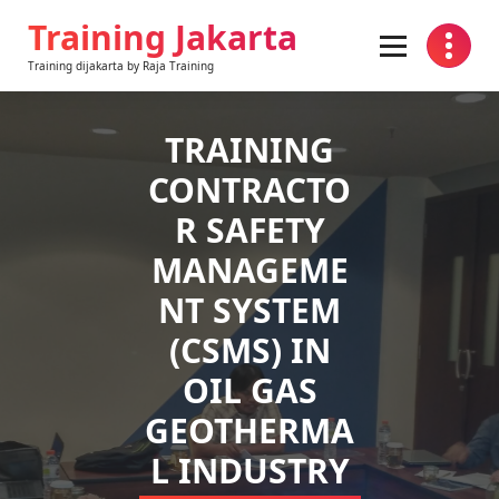
Skip
Training Jakarta
to
content
Training dijakarta by Raja Training
TRAINING
CONTRACTO
R SAFETY
MANAGEME
NT SYSTEM
(CSMS) IN
OIL GAS
GEOTHERMA
L INDUSTRY