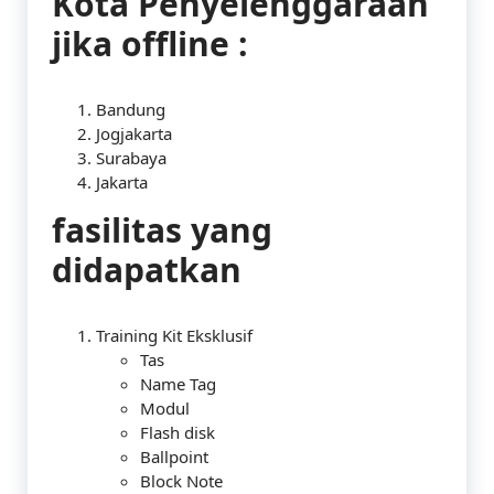
Kota Penyelenggaraan
jika offline :
Bandung
Jogjakarta
Surabaya
Jakarta
fasilitas yang
didapatkan
Training Kit Eksklusif
Tas
Name Tag
Modul
Flash disk
Ballpoint
Block Note