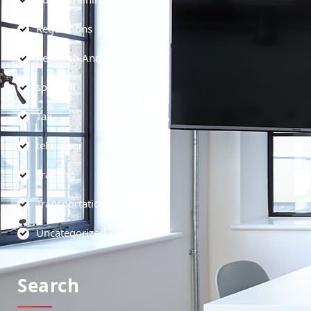
Regulations
Research And Development
soft skill
Tax
teknologi
Training
Transportation
Uncategorized
Search