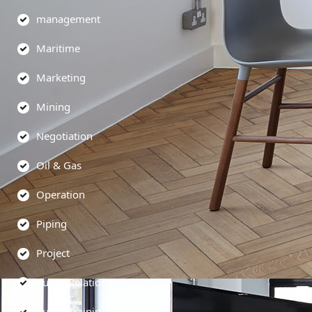
management
Maritime
Marketing
Mining
Negotiation
Oil & Gas
Operation
Piping
Project
Public Relations
Public Training