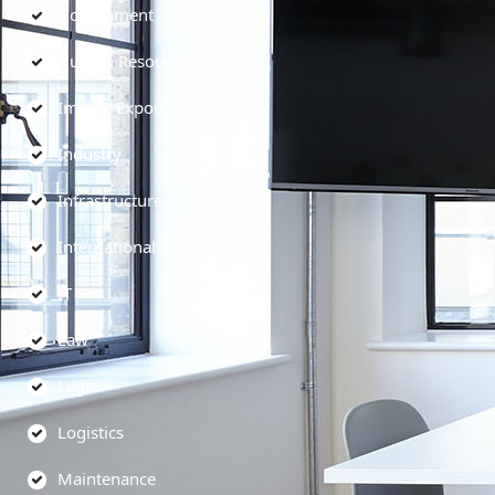
Government
Human Resources
Import-Export
Industry
Infrastructure
International
IT
Law
Legal
Logistics
Maintenance