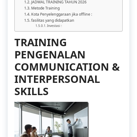
JADWAL TRAINING TAHUN 2026
Metode Training
Kota Penyelenggaraan jika offline :
fasilitas yang didapatkan
Investasi :
TRAINING
PENGENALAN
COMMUNICATION &
INTERPERSONAL
SKILLS