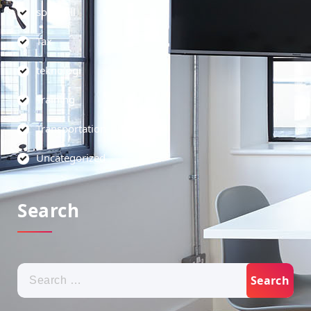
soft skill
Tax
teknologi
Training
Transportation
Uncategorized
Search
Search
for: