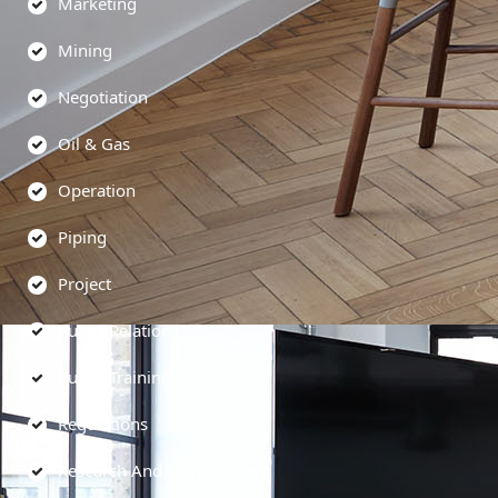
Marketing
Mining
Negotiation
Oil & Gas
Operation
Piping
Project
Public Relations
Public Training
Regulations
Research And Development