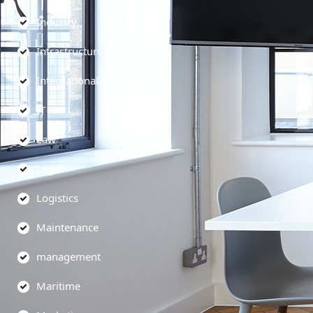
Industry
Infrastructure
International
IT
Law
Legal
Logistics
Maintenance
management
Maritime