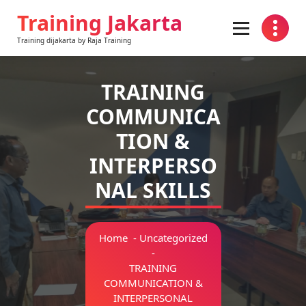
Skip
Training Jakarta
to
content
Training dijakarta by Raja Training
TRAINING
COMMUNICA
TION &
INTERPERSO
NAL SKILLS
Home
-
Uncategorized
-
TRAINING
COMMUNICATION &
INTERPERSONAL