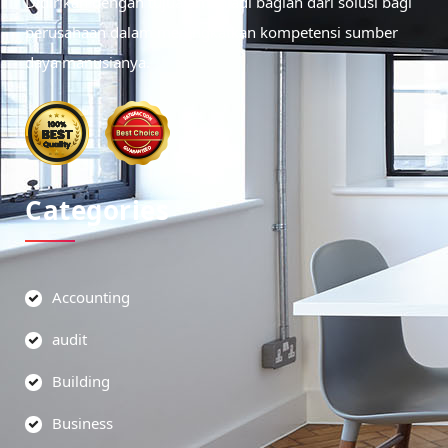
Didirikan dengan tujuan menjadi bagian dari solusi bagi
perusahaan dalam meningkatkan kompetensi sumber
daya manusianya.
Categories
Accounting
audit
Building
Business