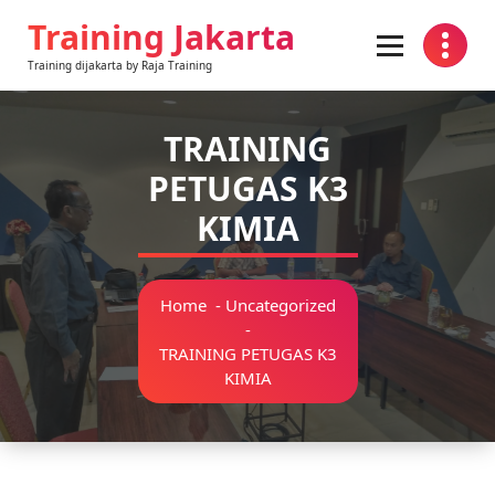
Skip
Training Jakarta
to
content
Training dijakarta by Raja Training
TRAINING
PETUGAS K3
KIMIA
Home
-
Uncategorized
-
TRAINING PETUGAS K3
KIMIA