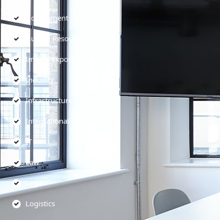
Government
Human Resources
Import-Export
Industry
Infrastructure
International
IT
Law
Legal
Logistics