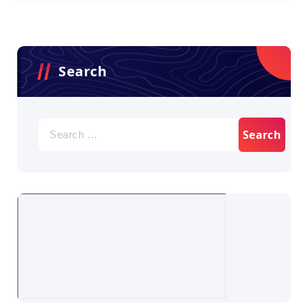
Search
Search
for: