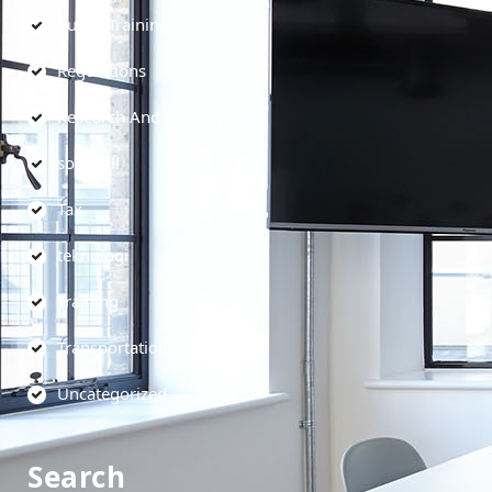
Public Training
Regulations
Research And Development
soft skill
Tax
teknologi
Training
Transportation
Uncategorized
Search