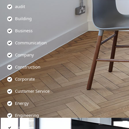
audit
Building
Business
Communication
Company
Construction
Corporate
Customer Service
Energy
Engineering
Finance