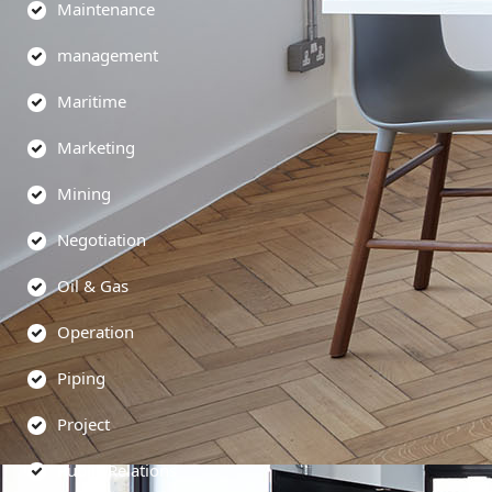
Maintenance
management
Maritime
Marketing
Mining
Negotiation
Oil & Gas
Operation
Piping
Project
Public Relations