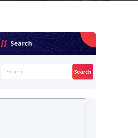
Search
Search
for: