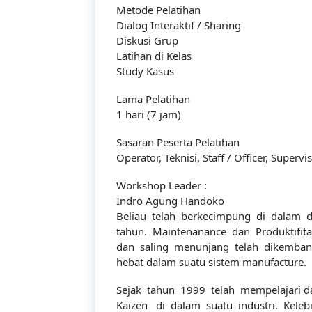
Metode Pelatihan
Dialog Interaktif / Sharing
Diskusi Grup
Latihan di Kelas
Study Kasus
Lama Pelatihan
1 hari (7 jam)
Sasaran Peserta Pelatihan
Tentang Kami
Operator, Teknisi, Staff / Officer, Supe
Workshop Leader :
Indro Agung Handoko
Didirikan dengan tujuan menjadi bagian dari
Beliau telah berkecimpung di dalam du
tahun. Maintenanance dan Produktifitas
dalam meningkatkan kompetensi sumber da
dan saling menunjang telah dikembang
hebat dalam suatu sistem manufacture.
Sejak tahun 1999 telah mempelajari 
Kaizen di dalam suatu industri. Kele