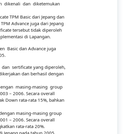
h dikenali dan diketemukan
Communication
ate TPM Basic dari Jepang dan
Company
 TPM Advance juga dari Jepang
icate tersebut tidak diperoleh
Construction
implementasi di Lapangan.
Corporate
zen Basic dan Advance juga
05.
Customer Service
n sertificate yang diperoleh,
Energy
dikerjakan dan berhasil dengan
Engineering
 dengan masing-masing group
03 – 2006. Secara overall
Finance
k Down rata-rata 15%, bahkan
Government
 dengan masing-masing group
Human Resources
01 – 2006. Secara overall
gkatkan rata-rata 20%.
Import-Export
di Jepang pada tahun 2005.