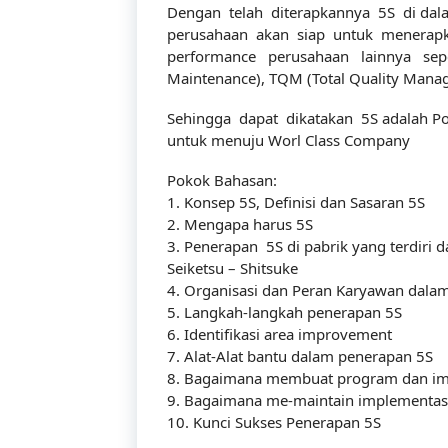
Dengan telah diterapkannya 5S di dala
perusahaan akan siap untuk menerap
performance perusahaan lainnya sepe
Maintenance), TQM (Total Quality Manage
Sehingga dapat dikatakan 5S adalah Po
untuk menuju Worl Class Company
Pokok Bahasan:
1. Konsep 5S, Definisi dan Sasaran 5S
2. Mengapa harus 5S
3. Penerapan 5S di pabrik yang terdiri dar
Seiketsu – Shitsuke
4. Organisasi dan Peran Karyawan dala
5. Langkah-langkah penerapan 5S
6. Identifikasi area improvement
7. Alat-Alat bantu dalam penerapan 5S
8. Bagaimana membuat program dan im
9. Bagaimana me-maintain implementas
10. Kunci Sukses Penerapan 5S