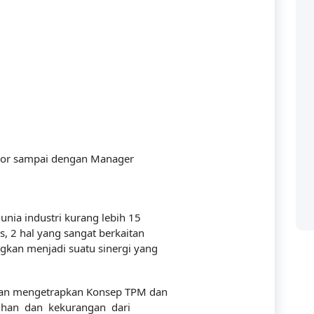
Categories
rvisor sampai dengan Manager
Accounting
 solusi bagi perusahaan
nia industri kurang lebih 15
, 2 hal yang sangat berkaitan
ya manusianya.
audit
kan menjadi suatu sinergi yang
Building
dan mengetrapkan Konsep TPM dan
Business
bihan dan kekurangan dari