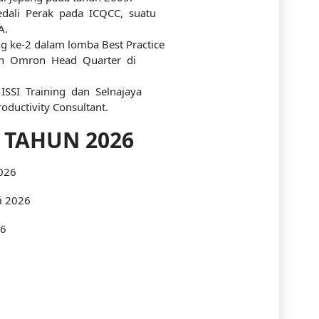
ali Perak pada ICQCC, suatu
Industry
A.
g ke-2 dalam lomba Best Practice
Infrastructure
eh Omron Head Quarter di
International
SSI Training dan Selnajaya
roductivity Consultant.
IT
 TAHUN 2026
Law
2026
Legal
i 2026
Logistics
26
Maintenance
management
Maritime