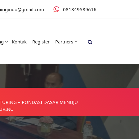
iningindo@gmail.com
081349589616
ng
Kontak
Register
Partners
CTURING – PONDASI DASAR MENUJU
URING