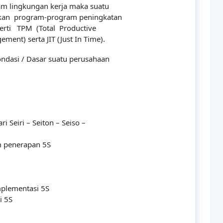
m lingkungan kerja maka suatu
kan program-program peningkatan
rti TPM (Total Productive
ment) serta JIT (Just In Time).
ndasi / Dasar suatu perusahaan
i Seiri – Seiton – Seiso –
m penerapan 5S
plementasi 5S
i 5S