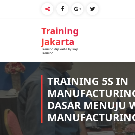
Skip
to
content
Training
Jakarta
Training dijakarta by Raja
Training
TRAINING 5S IN
MANUFACTURING
DASAR MENUJU 
MANUFACTURIN