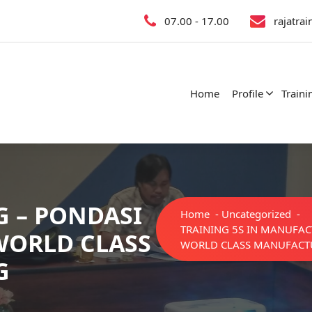
07.00 - 17.00
rajatra
Home
Profile
Traini
 – PONDASI
Home
-
Uncategorized
-
TRAINING 5S IN MANUFA
WORLD CLASS
WORLD CLASS MANUFACT
G