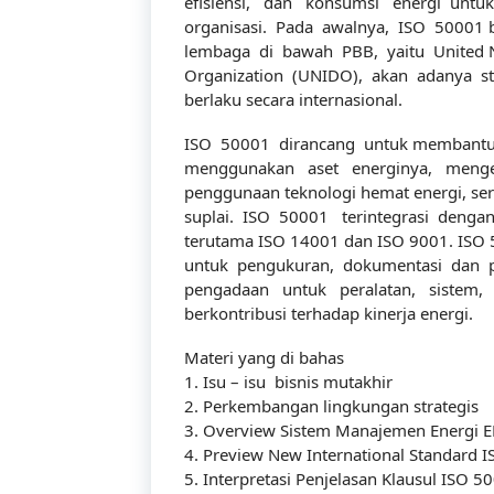
efisiensi, dan konsumsi energi untu
organisasi. Pada awalnya, ISO 50001 b
lembaga di bawah PBB, yaitu United N
Organization (UNIDO), akan adanya s
berlaku secara internasional.
ISO 50001 dirancang untuk membantu p
menggunakan aset energinya, menge
penggunaan teknologi hemat energi, sert
suplai. ISO 50001 terintegrasi denga
terutama ISO 14001 dan ISO 9001. ISO
untuk pengukuran, dokumentasi dan p
pengadaan untuk peralatan, sistem, 
berkontribusi terhadap kinerja energi.
Materi yang di bahas
1. Isu – isu bisnis mutakhir
2. Perkembangan lingkungan strategis
3. Overview Sistem Manajemen Energi 
4. Preview New International Standard 
5. Interpretasi Penjelasan Klausul ISO 