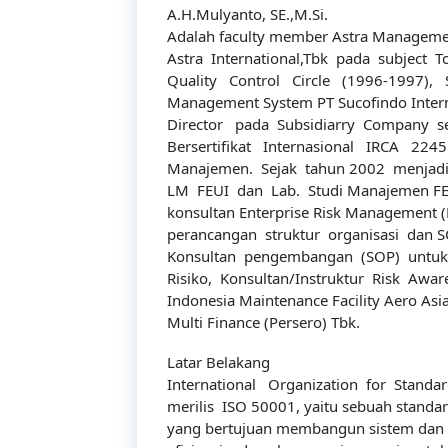
A.H.Mulyanto, SE.,M.Si.
Adalah faculty member Astra Managemen
Astra International,Tbk pada subject 
Quality Control Circle (1996-1997), S
Management System PT Sucofindo Intern
Director pada Subsidiarry Company s
Bersertifikat Internasional IRCA 224
Manajemen. Sejak tahun 2002 menjadi 
LM FEUI dan Lab. Studi Manajemen FEUI
konsultan Enterprise Risk Management
perancangan struktur organisasi dan SO
Konsultan pengembangan (SOP) untuk
Risiko, Konsultan/Instruktur Risk Awar
Indonesia Maintenance Facility Aero As
Multi Finance (Persero) Tbk.
Latar Belakang
International Organization for Standa
merilis ISO 50001, yaitu sebuah standa
yang bertujuan membangun sistem dan p