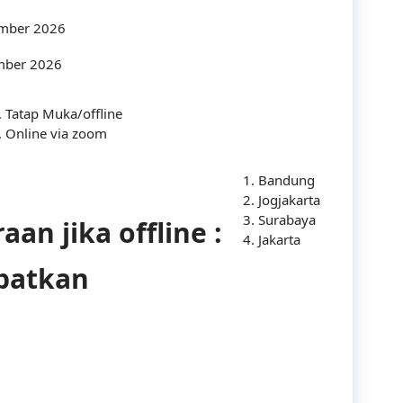
ember 2026
Industry
mber 2026
Infrastructure
International
Tatap Muka/offline
Online via zoom
IT
Bandung
Law
Jogjakarta
Surabaya
Legal
an jika offline :
Jakarta
Logistics
apatkan
Maintenance
management
Maritime