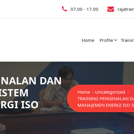
07.00 - 17.00
rajatra
Home
Profile
Traini
ENALAN DAN
ISTEM
Home
-
Uncategorized
-
TRAINING PENGENALAN D
RGI ISO
MANAJEMEN ENERGI ISO 5