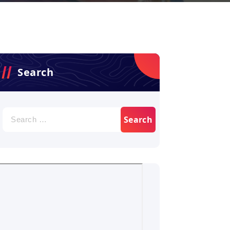
Search
Search
for: