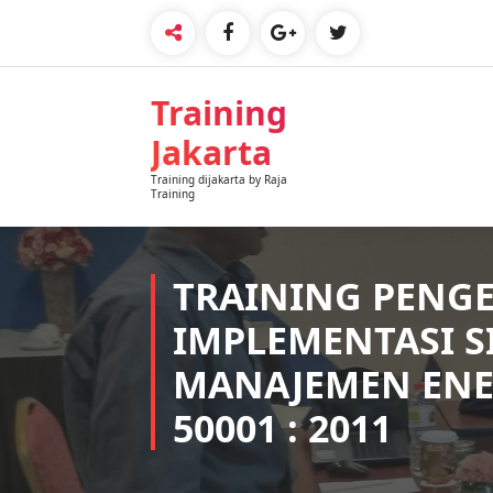
Skip
to
content
Training
Jakarta
Training dijakarta by Raja
Training
TRAINING PENG
IMPLEMENTASI S
MANAJEMEN ENE
50001 : 2011