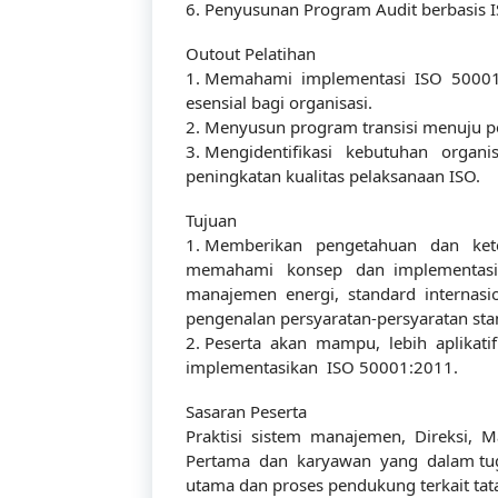
6. Penyusunan Program Audit berbasis
Outout Pelatihan
1. Memahami implementasi ISO 50001
esensial bagi organisasi.
2. Menyusun program transisi menuju 
3. Mengidentifikasi kebutuhan organ
peningkatan kualitas pelaksanaan ISO.
Tujuan
Tentang Kami
1. Memberikan pengetahuan dan keter
memahami konsep dan implementasi, 
manajemen energi, standard internasio
pengenalan persyaratan-persyaratan sta
Didirikan dengan tujuan menjadi bagian dari
2. Peserta akan mampu, lebih aplikat
implementasikan ISO 50001:2011.
dalam meningkatkan kompetensi sumber da
Sasaran Peserta
Praktisi sistem manajemen, Direksi, 
Pertama dan karyawan yang dalam tu
utama dan proses pendukung terkait tata