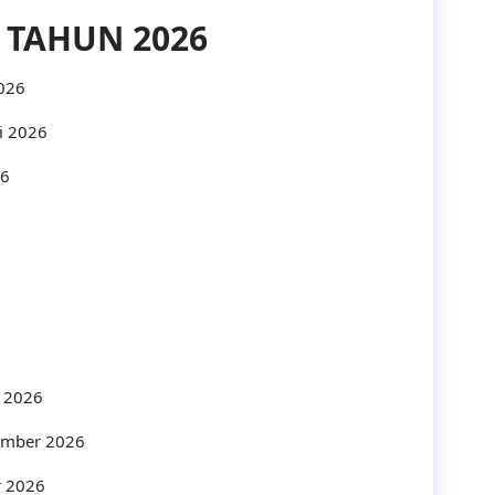
Communication
 TAHUN 2026
Company
2026
Construction
i 2026
Corporate
26
Customer Service
Energy
Engineering
Finance
Government
s 2026
Human Resources
tember 2026
r 2026
Import-Export