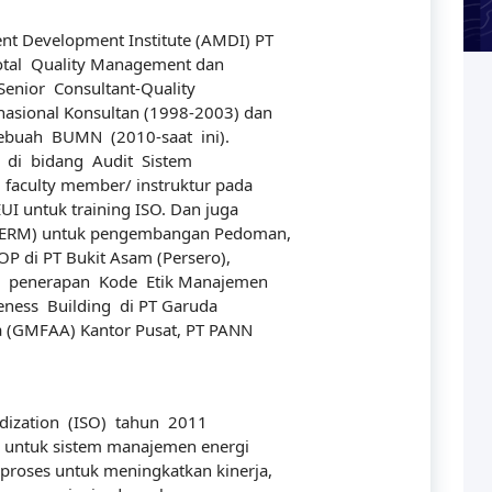
t Development Institute (AMDI) PT
Total Quality Management dan
enior Consultant-Quality
asional Konsultan (1998-2003) dan
ebuah BUMN (2010-saat ini).
5 di bidang Audit Sistem
faculty member/ instruktur pada
 untuk training ISO. Dan juga
 (ERM) untuk pengembangan Pedoman,
P di PT Bukit Asam (Persero),
 penerapan Kode Etik Manajemen
eness Building di PT Garuda
ia (GMFAA) Kantor Pusat, PT PANN
rdization (ISO) tahun 2011
r untuk sistem manajemen energi
roses untuk meningkatkan kinerja,