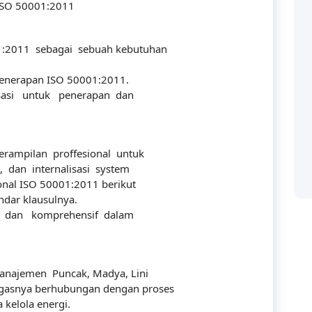
 ISO 50001:2011
:2011 sebagai sebuah kebutuhan
penerapan ISO 50001:2011.
isasi untuk penerapan dan
Categories
ampilan proffesional untuk
dan internalisasi system
nal ISO 50001:2011 berikut
ndar klausulnya.
Accounting
 solusi bagi perusahaan
if dan komprehensif dalam
ya manusianya.
audit
Building
Manajemen Puncak, Madya, Lini
gasnya berhubungan dengan proses
Business
 kelola energi.