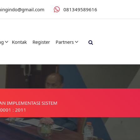
iningindo@gmail.com
081349589616
ng
Kontak
Register
Partners
AN IMPLEMENTASI SISTEM
0001 : 2011