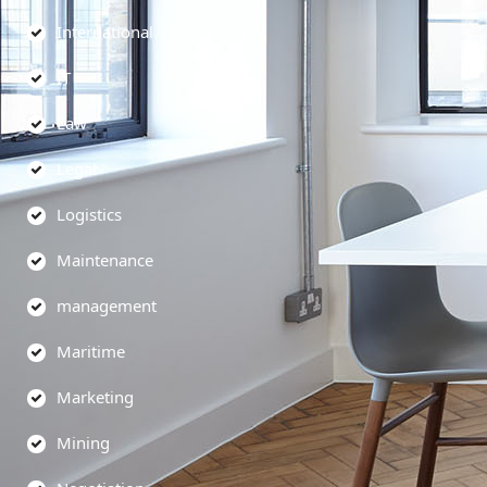
International
IT
Law
Legal
Logistics
Maintenance
management
Maritime
Marketing
Mining