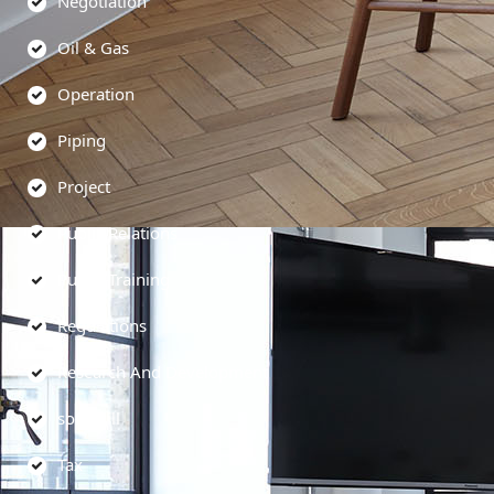
Negotiation
Oil & Gas
Operation
Piping
Project
Public Relations
Public Training
Regulations
Research And Development
soft skill
Tax