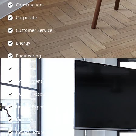
Construction
Corporate
Customer Service
Energy
Engineering
Finance
Government
Human Resources
Import-Export
Industry
Infrastructure