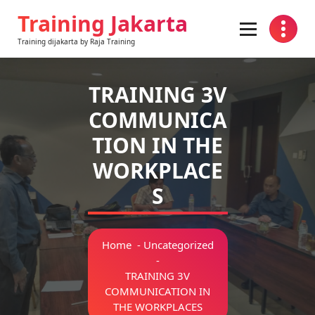
Skip
Training Jakarta
to
content
Training dijakarta by Raja Training
TRAINING 3V
COMMUNICA
TION IN THE
WORKPLACE
S
Home
-
Uncategorized
-
TRAINING 3V
COMMUNICATION IN
THE WORKPLACES