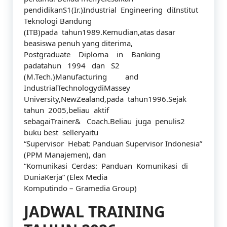
pendidikanS1(Ir.)Industrial Engineering diInstitut
Teknologi Bandung
(ITB)pada tahun1989.Kemudian,atas dasar
beasiswa penuh yang diterima,
Postgraduate Diploma in Banking
padatahun 1994 dan S2
(M.Tech.)Manufacturing and
IndustrialTechnologydiMassey
University,NewZealand,pada tahun1996.Sejak
tahun 2005,beliau aktif
sebagaiTrainer& Coach.Beliau juga penulis2
buku best selleryaitu
“Supervisor Hebat: Panduan Supervisor Indonesia”
(PPM Manajemen), dan
“Komunikasi Cerdas: Panduan Komunikasi di
DuniaKerja” (Elex Media
Komputindo – Gramedia Group)
JADWAL TRAINING