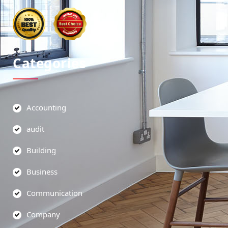
Categories
Accounting
audit
Building
Business
Communication
Company