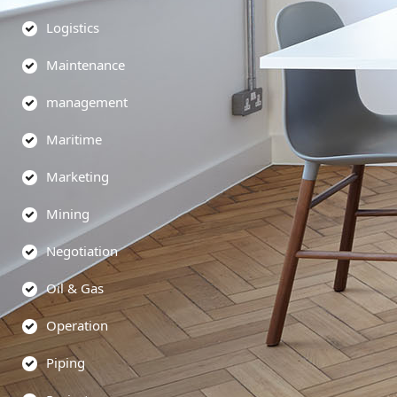
Logistics
Maintenance
management
Maritime
Marketing
Mining
Negotiation
Oil & Gas
Operation
Piping