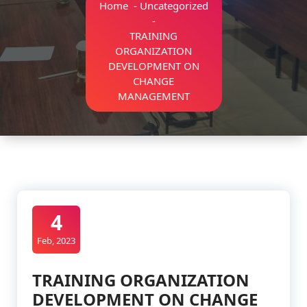
Home
-
Uncategorized
-
TRAINING
ORGANIZATION
DEVELOPMENT ON
CHANGE
MANAGEMENT
4
Feb, 2023
TRAINING ORGANIZATION
DEVELOPMENT ON CHANGE