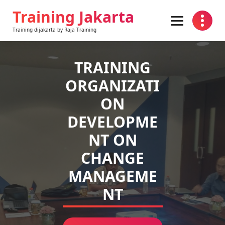
Skip
Training Jakarta
to
content
Training dijakarta by Raja Training
TRAINING
ORGANIZATI
ON
DEVELOPME
NT ON
CHANGE
MANAGEME
NT