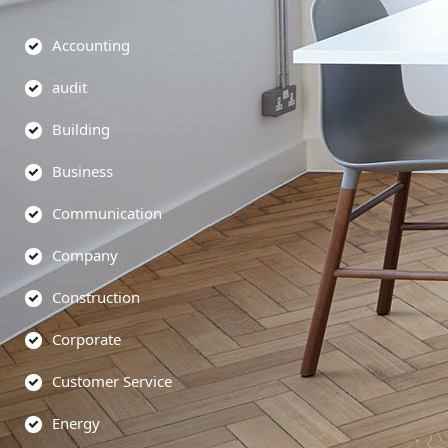
Accounting
audit
Building
Business
Communication
Company
Construction
Corporate
Customer Service
Energy