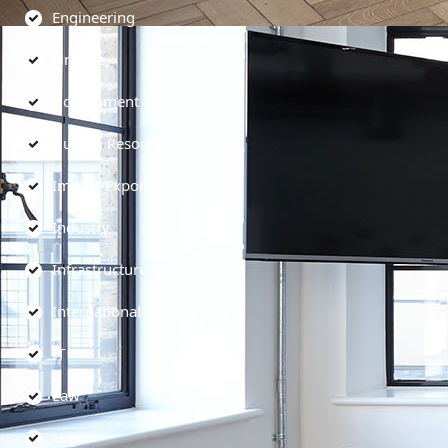
Engineering
Finance
Government
Human Resources
Import-Export
Industry
Infrastructure
International
IT
Law
Legal