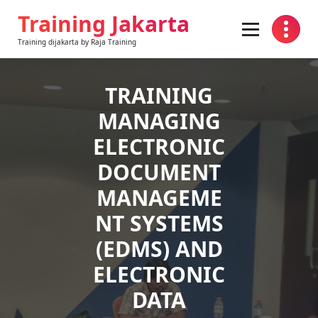
Skip
Training Jakarta
to
content
Training dijakarta by Raja Training
TRAINING
MANAGING
ELECTRONIC
DOCUMENT
MANAGEME
NT SYSTEMS
(EDMS) AND
ELECTRONIC
DATA