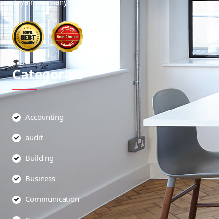
daya manusianya.
Categories
Accounting
audit
Building
Business
Communication