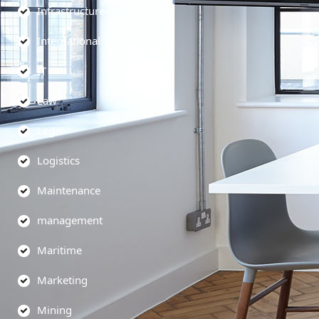
Infrastructure
International
IT
Law
Legal
Logistics
Maintenance
management
Maritime
Marketing
Mining