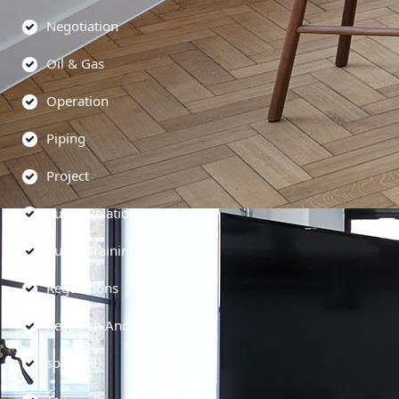
Negotiation
Oil & Gas
Operation
Piping
Project
Public Relations
Public Training
Regulations
Research And Development
soft skill