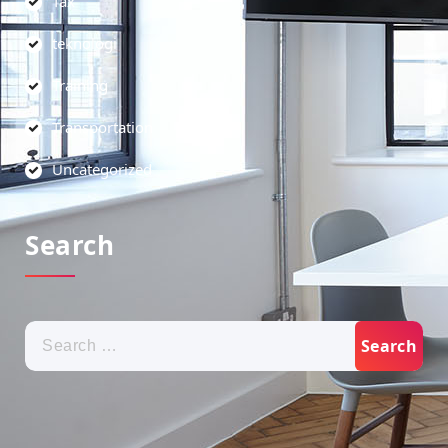
Tax
teknologi
Training
Transportation
Uncategorized
Search
Search
for: