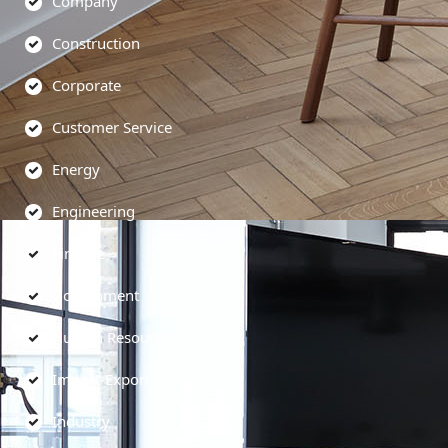
Company
Construction
Corporate
Customer Service
Energy
Engineering
Finance
Government
Human Resources
Import-Export
Industry