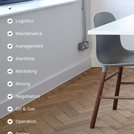
Legal
Logistics
Maintenance
management
Maritime
Marketing
Mining
Negotiation
Oil & Gas
Operation
Piping