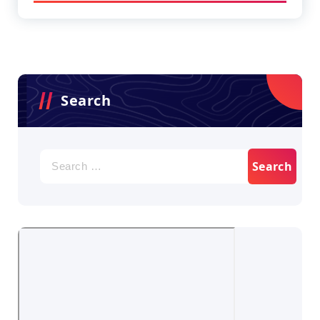
Search
Search
for: