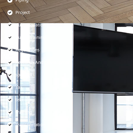
Project
Public Relations
Public Training
Regulations
Research And Development
soft skill
Tax
teknologi
Training
Transportation