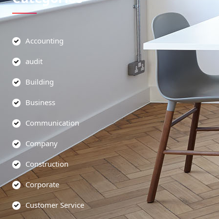
Accounting
audit
Building
Business
Communication
Company
Construction
Corporate
Customer Service