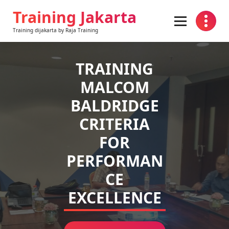
Skip
Training Jakarta
to
content
Training dijakarta by Raja Training
TRAINING
MALCOM
BALDRIDGE
CRITERIA
FOR
PERFORMAN
CE
EXCELLENCE