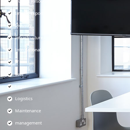
Human Resources
Import-Export
Industry
Infrastructure
International
IT
Law
Legal
Logistics
Maintenance
management