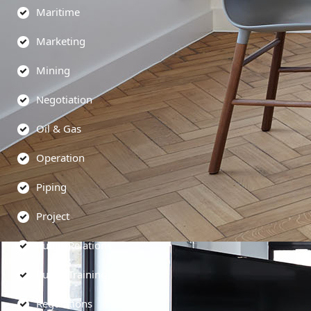
Maritime
Marketing
Mining
Negotiation
Oil & Gas
Operation
Piping
Project
Public Relations
Public Training
Regulations