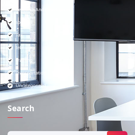
Research And Development
soft skill
Tax
teknologi
Training
Transportation
Uncategorized
Search
Search