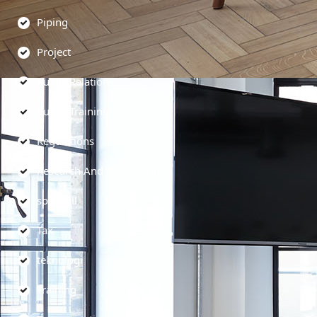
Piping
Project
Public Relations
Public Training
Regulations
Research And Development
soft skill
Tax
teknologi
Training