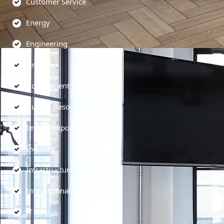
Customer Service
Energy
Engineering
Finance
Government
Human Resources
Import-Export
Industry
Infrastructure
International
IT