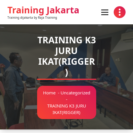
Skip
Training Jakarta
to
content
Training dijakarta by Raja Training
TRAINING K3
JURU
IKAT(RIGGER
)
Home
-
Uncategorized
-
TRAINING K3 JURU
IKAT(RIGGER)