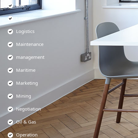
Law
Legal
Logistics
Maintenance
management
Maritime
Marketing
Mining
Negotiation
Oil & Gas
Operation