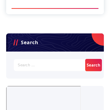
Search
Search
for: