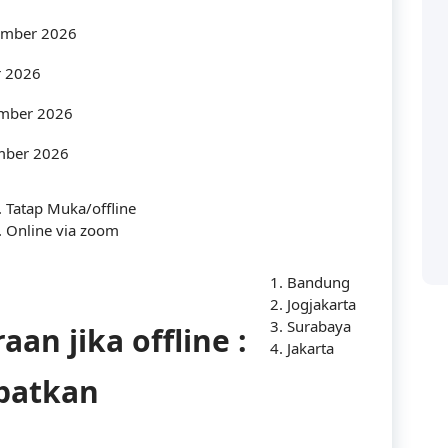
tember 2026
r 2026
Categories
ember 2026
mber 2026
Accounting
 solusi bagi perusahaan
Tatap Muka/offline
ya manusianya.
Online via zoom
audit
Building
Bandung
Jogjakarta
Business
Surabaya
an jika offline :
Jakarta
Communication
apatkan
Company
Construction