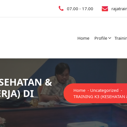
07.00 - 17.00
rajatra
Home
Profile
Traini
ESEHATAN &
RJA) DI
Home
-
Uncategorized
-
TRAINING K3 (KESEHATAN 