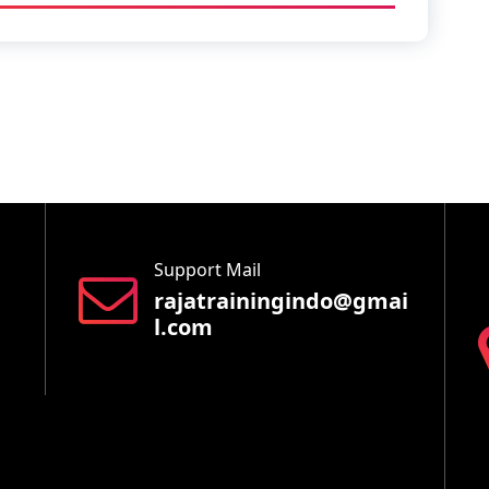
International
IT
Law
Legal
Logistics
Maintenance
Support Mail
management
rajatrainingindo@gmai
l.com
Maritime
Marketing
Mining
Negotiation