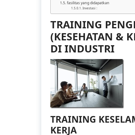
fasilitas yang didapatkan
Investasi :
TRAINING PENG
(KESEHATAN & K
DI INDUSTRI
TRAINING KESELA
KERJA