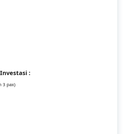
Corporate
Customer Service
Energy
Engineering
Finance
Investasi :
Government
m 3 pax)
Human Resources
Import-Export
Industry
Infrastructure