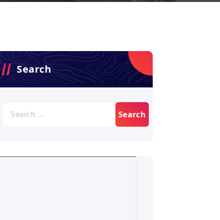
Search
Search
for: