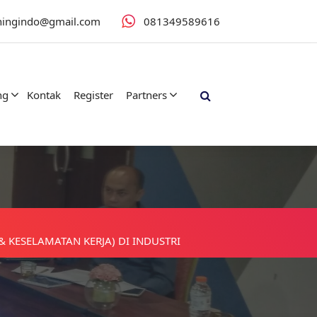
iningindo@gmail.com
081349589616
ng
Kontak
Register
Partners
& KESELAMATAN KERJA) DI INDUSTRI