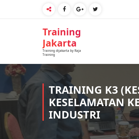
Skip
to
content
Training
Jakarta
Training dijakarta by Raja
Training
TRAINING K3 (K
KESELAMATAN KE
INDUSTRI