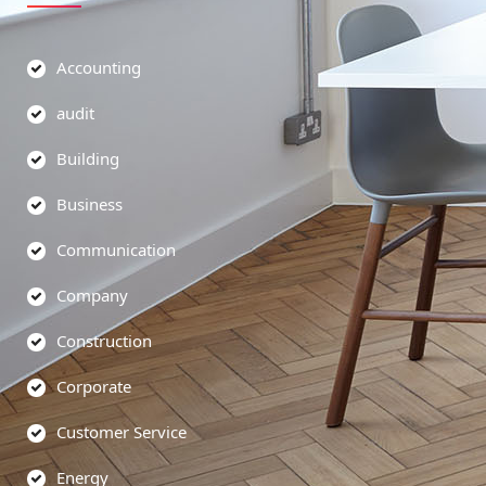
Accounting
audit
Building
Business
Communication
Company
Construction
Corporate
Customer Service
Energy