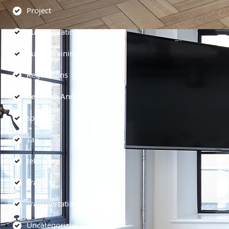
Project
Public Relations
Public Training
Regulations
Research And Development
soft skill
Tax
teknologi
Training
Transportation
Uncategorized