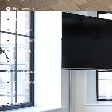
Engineering
Finance
Government
Human Resources
Import-Export
Industry
Infrastructure
International
IT
Law