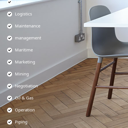
Legal
Logistics
Maintenance
management
Maritime
Marketing
Mining
Negotiation
Oil & Gas
Operation
Piping